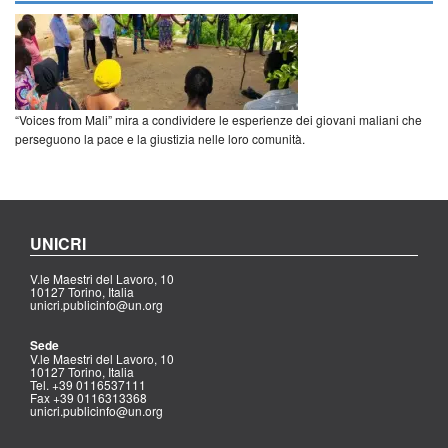
“Voices from Mali” mira a condividere le esperienze dei giovani maliani che
perseguono la pace e la giustizia nelle loro comunità.
UNICRI
V.le Maestri del Lavoro, 10
10127 Torino, Italia
unicri.publicinfo@un.org
Sede
V.le Maestri del Lavoro, 10
10127 Torino, Italia
Tel. +39 0116537111
Fax +39 0116313368
unicri.publicinfo@un.org