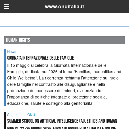
www.onuitalia.it
human-rights
News
GIORNATA INTERNAZIONALE DELLE FAMIGLIE
Il 15 maggio si celebra la Giornata Internazionale delle
Famiglie, dedicata nel 2026 al tema “Families, Inequalities and
Child Wellbeing”. La ricorrenza richiama l’attenzione sul ruolo
delle famiglie nel contrasto alle disuguaglianze e nella
promozione del benessere dei minori, evidenziando
l’importanza di politiche integrate di protezione sociale,
educazione, salute e sostegno alla genitorialità.
Segretariato ONU
Summer School on Artificial Intelligence (AI), Ethics and Human
Rights, 22 -26 giugno 2026, Formato Ibrido: Roma (Italia) e online.