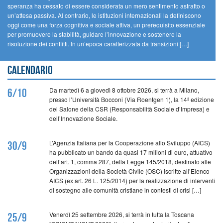
speranza ha cessato di essere considerata un mero sentimento astratto o
un’attesa passiva. Al contrario, le istituzioni internazionali la definiscono
oggi come una forza cognitiva e sociale attiva, un prerequisito essenziale
per promuovere la stabilità, guidare l’innovazione e sostenere la
risoluzione dei conflitti. In un’epoca caratterizzata da transizioni […]
Calendario
Da martedì 6 a giovedì 8 ottobre 2026, si terrà a Milano,
6/10
presso l’Università Bocconi (Via Roentgen 1), la 14ª edizione
del Salone della CSR (Responsabilità Sociale d’Impresa) e
dell’Innovazione Sociale.
L’Agenzia Italiana per la Cooperazione allo Sviluppo (AICS)
30/9
ha pubblicato un bando da quasi 17 milioni di euro, attuativo
dell’art. 1, comma 287, della Legge 145/2018, destinato alle
Organizzazioni della Società Civile (OSC) iscritte all’Elenco
AICS (ex art. 26 L. 125/2014) per la realizzazione di interventi
di sostegno alle comunità cristiane in contesti di crisi […]
Venerdì 25 settembre 2026, si terrà in tutta la Toscana
25/9