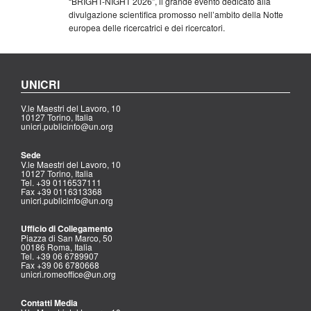
“BRIGHT-NIGHT 2026”, il grande evento dedicato alla
divulgazione scientifica promosso nell’ambito della Notte
europea delle ricercatrici e dei ricercatori.
UNICRI
V.le Maestri del Lavoro, 10
10127 Torino, Italia
unicri.publicinfo@un.org
Sede
V.le Maestri del Lavoro, 10
10127 Torino, Italia
Tel. +39 0116537111
Fax +39 0116313368
unicri.publicinfo@un.org
Ufficio di Collegamento
Piazza di San Marco, 50
00186 Roma, Italia
Tel. +39 06 6789907
Fax +39 06 6780668
unicri.romeoffice@un.org
Contatti Media