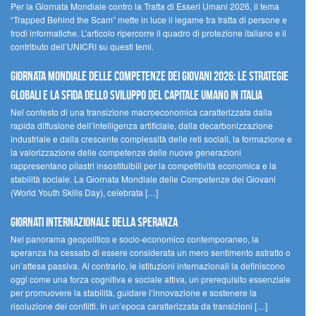
Per la Giornata Mondiale contro la Tratta di Esseri Umani 2026, il tema
“Trapped Behind the Scam” mette in luce il legame tra tratta di persone e
frodi informatiche. L’articolo ripercorre il quadro di protezione italiano e il
contributo dell’UNICRI su questi temi.
GIORNATA MONDIALE DELLE COMPETENZE DEI GIOVANI 2026: LE STRATEGIE
GLOBALI E LA SFIDA DELLO SVILUPPO DEL CAPITALE UMANO IN ITALIA
Nel contesto di una transizione macroeconomica caratterizzata dalla
rapida diffusione dell’intelligenza artificiale, dalla decarbonizzazione
industriale e dalla crescente complessità delle reti sociali, la formazione e
la valorizzazione delle competenze delle nuove generazioni
rappresentano pilastri insostituibili per la competitività economica e la
stabilità sociale. La Giornata Mondiale delle Competenze dei Giovani
(World Youth Skills Day), celebrata […]
GIORNATI INTERNAZIONALE DELLA SPERANZA
Nel panorama geopolitico e socio-economico contemporaneo, la
speranza ha cessato di essere considerata un mero sentimento astratto o
un’attesa passiva. Al contrario, le istituzioni internazionali la definiscono
oggi come una forza cognitiva e sociale attiva, un prerequisito essenziale
per promuovere la stabilità, guidare l’innovazione e sostenere la
risoluzione dei conflitti. In un’epoca caratterizzata da transizioni […]