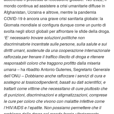
mondo continua ad assistere a crisi umanitarie diffuse in
Afghanistan, Ucraina e altrove, mentre la pandemia
COVID-19 è ancora una grave crisi sanitaria globale: la
Giornata mondiale si configura dunque come un punto di
svolta negli sforzi globali per affrontare le sfide della droga.
“E’ necessario trovare soluzioni politiche non
discriminatorie incentrate sulle persone, sulla salute e sui
diritti umani, sostenute da una cooperazione internazionale
rafforzata per frenare il traffico illecito di droga e ritenere
responsabili coloro che traggono profitto dalla miseria
umana –
ha ribadito Antonio Guterres, Segretario Generale
dell’ONU
– Dobbiamo anche rafforzare i servizi di cura e
sostegno ai tossicodipendenti, basati su dati scientifici, e
trattarli come vittime che necessitano di cure piuttosto che
di punizioni, discriminazioni e stigmatizzazioni, comprese
le cure per coloro che vivono con malattie infettive come
l’HIV/AIDS e l’epatite. Non possiamo permettere che il
problema della droga nel mondo faccia ulteriormente