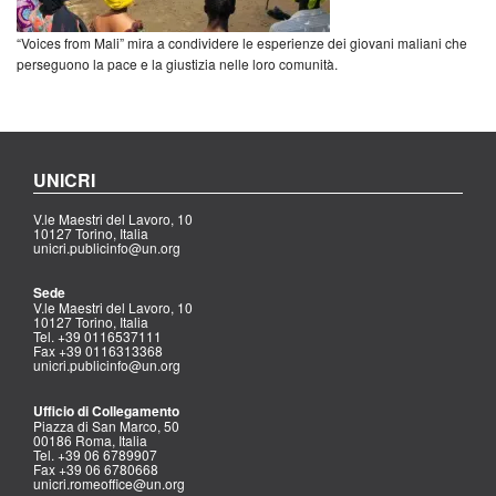
“Voices from Mali” mira a condividere le esperienze dei giovani maliani che
perseguono la pace e la giustizia nelle loro comunità.
UNICRI
V.le Maestri del Lavoro, 10
10127 Torino, Italia
unicri.publicinfo@un.org
Sede
V.le Maestri del Lavoro, 10
10127 Torino, Italia
Tel. +39 0116537111
Fax +39 0116313368
unicri.publicinfo@un.org
Ufficio di Collegamento
Piazza di San Marco, 50
00186 Roma, Italia
Tel. +39 06 6789907
Fax +39 06 6780668
unicri.romeoffice@un.org