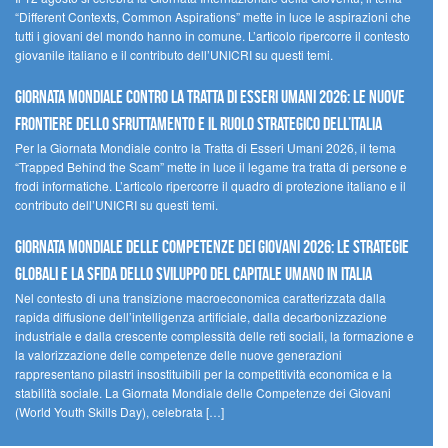
“Different Contexts, Common Aspirations” mette in luce le aspirazioni che
tutti i giovani del mondo hanno in comune. L’articolo ripercorre il contesto
giovanile italiano e il contributo dell’UNICRI su questi temi.
GIORNATA MONDIALE CONTRO LA TRATTA DI ESSERI UMANI 2026: LE NUOVE
FRONTIERE DELLO SFRUTTAMENTO E IL RUOLO STRATEGICO DELL’ITALIA
Per la Giornata Mondiale contro la Tratta di Esseri Umani 2026, il tema
“Trapped Behind the Scam” mette in luce il legame tra tratta di persone e
frodi informatiche. L’articolo ripercorre il quadro di protezione italiano e il
contributo dell’UNICRI su questi temi.
GIORNATA MONDIALE DELLE COMPETENZE DEI GIOVANI 2026: LE STRATEGIE
GLOBALI E LA SFIDA DELLO SVILUPPO DEL CAPITALE UMANO IN ITALIA
Nel contesto di una transizione macroeconomica caratterizzata dalla
rapida diffusione dell’intelligenza artificiale, dalla decarbonizzazione
industriale e dalla crescente complessità delle reti sociali, la formazione e
la valorizzazione delle competenze delle nuove generazioni
rappresentano pilastri insostituibili per la competitività economica e la
stabilità sociale. La Giornata Mondiale delle Competenze dei Giovani
(World Youth Skills Day), celebrata […]