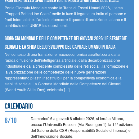
FRONTIERE DELLO SFRUTTAMENTO E IL RUOLO STRATEGICO DELL’ITALIA
Per la Giornata Mondiale contro la Tratta di Esseri Umani 2026, il tema
“Trapped Behind the Scam” mette in luce il legame tra tratta di persone e
frodi informatiche. L’articolo ripercorre il quadro di protezione italiano e il
contributo dell’UNICRI su questi temi.
GIORNATA MONDIALE DELLE COMPETENZE DEI GIOVANI 2026: LE STRATEGIE
GLOBALI E LA SFIDA DELLO SVILUPPO DEL CAPITALE UMANO IN ITALIA
Nel contesto di una transizione macroeconomica caratterizzata dalla
rapida diffusione dell’intelligenza artificiale, dalla decarbonizzazione
industriale e dalla crescente complessità delle reti sociali, la formazione e
la valorizzazione delle competenze delle nuove generazioni
rappresentano pilastri insostituibili per la competitività economica e la
stabilità sociale. La Giornata Mondiale delle Competenze dei Giovani
(World Youth Skills Day), celebrata […]
Calendario
Da martedì 6 a giovedì 8 ottobre 2026, si terrà a Milano,
6/10
presso l’Università Bocconi (Via Roentgen 1), la 14ª edizione
del Salone della CSR (Responsabilità Sociale d’Impresa) e
dell’Innovazione Sociale.