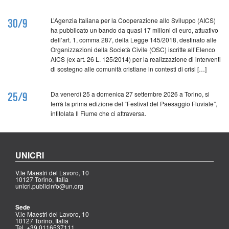
L’Agenzia Italiana per la Cooperazione allo Sviluppo (AICS)
30/9
ha pubblicato un bando da quasi 17 milioni di euro, attuativo
dell’art. 1, comma 287, della Legge 145/2018, destinato alle
Organizzazioni della Società Civile (OSC) iscritte all’Elenco
AICS (ex art. 26 L. 125/2014) per la realizzazione di interventi
di sostegno alle comunità cristiane in contesti di crisi […]
Da venerdì 25 a domenica 27 settembre 2026 a Torino, si
25/9
terrà la prima edizione del “Festival del Paesaggio Fluviale”,
intitolata Il Fiume che ci attraversa.
UNICRI
V.le Maestri del Lavoro, 10
10127 Torino, Italia
unicri.publicinfo@un.org
Sede
V.le Maestri del Lavoro, 10
10127 Torino, Italia
Tel. +39 0116537111