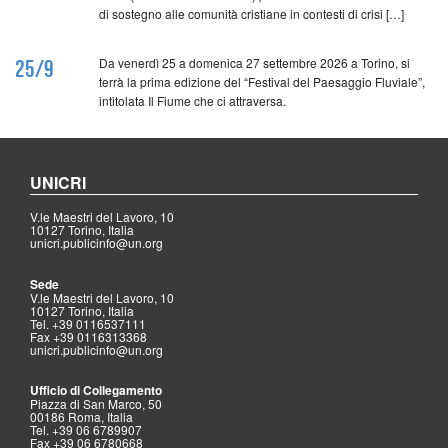
di sostegno alle comunità cristiane in contesti di crisi […]
Da venerdì 25 a domenica 27 settembre 2026 a Torino, si
25/9
terrà la prima edizione del “Festival del Paesaggio Fluviale”,
intitolata Il Fiume che ci attraversa.
UNICRI
V.le Maestri del Lavoro, 10
10127 Torino, Italia
unicri.publicinfo@un.org
Sede
V.le Maestri del Lavoro, 10
10127 Torino, Italia
Tel. +39 0116537111
Fax +39 0116313368
unicri.publicinfo@un.org
Ufficio di Collegamento
Piazza di San Marco, 50
00186 Roma, Italia
Tel. +39 06 6789907
Fax +39 06 6780668