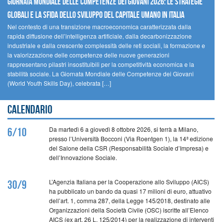
GIORNATA MONDIALE DELLE COMPETENZE DEI GIOVANI 2026: LE STRATEGIE
GLOBALI E LA SFIDA DELLO SVILUPPO DEL CAPITALE UMANO IN ITALIA
Nel contesto di una transizione macroeconomica caratterizzata dalla
rapida diffusione dell’intelligenza artificiale, dalla decarbonizzazione
industriale e dalla crescente complessità delle reti sociali, la formazione e
la valorizzazione delle competenze delle nuove generazioni
rappresentano pilastri insostituibili per la competitività economica e la
stabilità sociale. La Giornata Mondiale delle Competenze dei Giovani
(World Youth Skills Day), celebrata […]
Calendario
Da martedì 6 a giovedì 8 ottobre 2026, si terrà a Milano,
6/10
presso l’Università Bocconi (Via Roentgen 1), la 14ª edizione
del Salone della CSR (Responsabilità Sociale d’Impresa) e
dell’Innovazione Sociale.
L’Agenzia Italiana per la Cooperazione allo Sviluppo (AICS)
30/9
ha pubblicato un bando da quasi 17 milioni di euro, attuativo
dell’art. 1, comma 287, della Legge 145/2018, destinato alle
Organizzazioni della Società Civile (OSC) iscritte all’Elenco
AICS (ex art. 26 L. 125/2014) per la realizzazione di interventi