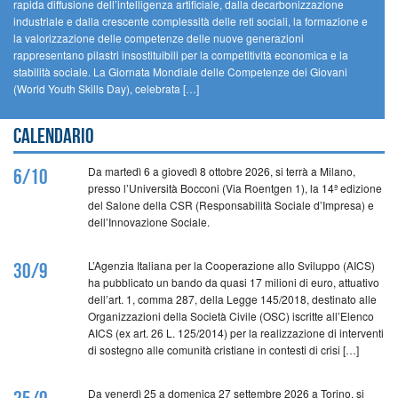
rapida diffusione dell’intelligenza artificiale, dalla decarbonizzazione
industriale e dalla crescente complessità delle reti sociali, la formazione e
la valorizzazione delle competenze delle nuove generazioni
rappresentano pilastri insostituibili per la competitività economica e la
stabilità sociale. La Giornata Mondiale delle Competenze dei Giovani
(World Youth Skills Day), celebrata […]
Calendario
Da martedì 6 a giovedì 8 ottobre 2026, si terrà a Milano,
6/10
presso l’Università Bocconi (Via Roentgen 1), la 14ª edizione
del Salone della CSR (Responsabilità Sociale d’Impresa) e
dell’Innovazione Sociale.
L’Agenzia Italiana per la Cooperazione allo Sviluppo (AICS)
30/9
ha pubblicato un bando da quasi 17 milioni di euro, attuativo
dell’art. 1, comma 287, della Legge 145/2018, destinato alle
Organizzazioni della Società Civile (OSC) iscritte all’Elenco
AICS (ex art. 26 L. 125/2014) per la realizzazione di interventi
di sostegno alle comunità cristiane in contesti di crisi […]
Da venerdì 25 a domenica 27 settembre 2026 a Torino, si