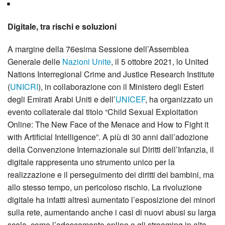
Digitale, tra rischi e soluzioni
A margine della 76esima Sessione dell’Assemblea
Generale delle
Nazioni Unite
, il 5 ottobre 2021, lo United
Nations Interregional Crime and Justice Research Institute
(
UNICRI
), in collaborazione con il Ministero degli Esteri
degli Emirati Arabi Uniti e dell’
UNICEF
, ha organizzato un
evento collaterale dal titolo “Child Sexual Exploitation
Online: The New Face of the Menace and How to Fight it
with Artificial Intelligence”. A più di 30 anni dall’adozione
della Convenzione Internazionale sui Diritti dell’Infanzia, il
digitale rappresenta uno strumento unico per la
realizzazione e il perseguimento dei diritti dei bambini, ma
allo stesso tempo, un pericoloso rischio. La rivoluzione
digitale ha infatti altresì aumentato l’esposizione dei minori
sulla rete, aumentando anche i casi di nuovi abusi su larga
scala, come l’adescamento online o gli streaming in alta