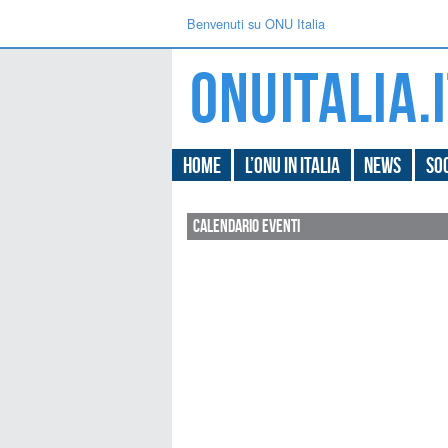
Benvenuti su ONU Italia
Home
L’ONU in Italia
News
Soc
Calendario Eventi