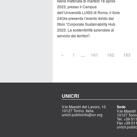
Nella mattinata di martedì 18 aprile
2023, presso il Campus
dell’Università LUISS di Roma, il Sole
24Ore presenta l’evento ibrido dal
titolo “Corporate Sustainability Hub
2023: La sostenibilità aziendale al
servizio dei territori”.
«
1
…
161
162
163
UNICRI
V.le Maestri del Lavoro, 10
Sede
10127 Torino, Italia
V.le Maestri
unicri.publicinfo@un.org
10127 Torino
Tel. +39 0
Fax +39 01
unicri.publ