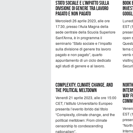
Stato sociale e l’impatto sulla
Book 
divisione di genere tra lavoro
Invest
pagato e non pagato
Googl
Mercoledì 26 aprile 2023, alle ore
Lunedì
17:30, presso l’Aula Magna della
EST (1
sede centrale della Scuola Superiore
presen
Sant’Anna, è in programma il
open s
seminario “Stato sociale e l’impatto
Questa
sulla divisione di genere tra lavoro
tema d
pagato e non pagato”, quarto
verrà
appuntamento di un ciclo dedicato
visitin
agli studi di genere e al lavoro.
Securi
Complexity, climate change, and
North
the political meltdown
Inter
Way F
Venerdì 21 aprile 2023, alle ore 15:00
Commi
CET, l’Istituto Universitario Europeo
Venerd
presenta l’evento ibrido dal titolo
EST (1
“Complexity, climate change, and the
presen
political meltdown: From climate
“Nort
censorship to condescending
Intern
nationalism”.