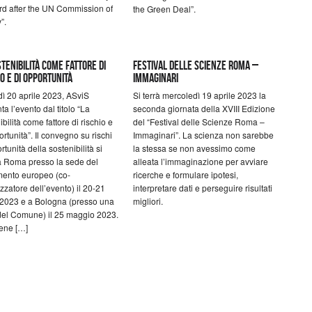
d after the UN Commission of
the Green Deal”.
”.
tenibilità come fattore di
Festival delle Scienze Roma –
o e di opportunità
Immaginari
ì 20 aprile 2023, ASviS
Si terrà mercoledì 19 aprile 2023 la
ta l’evento dal titolo “La
seconda giornata della XVIII Edizione
ibilità come fattore di rischio e
del “Festival delle Scienze Roma –
ortunità”. Il convegno su rischi
Immaginari”. La scienza non sarebbe
rtunità della sostenibilità si
la stessa se non avessimo come
a Roma presso la sede del
alleata l’immaginazione per avviare
mento europeo (co-
ricerche e formulare ipotesi,
zzatore dell’evento) il 20-21
interpretare dati e perseguire risultati
 2023 e a Bologna (presso una
migliori.
el Comune) il 25 maggio 2023.
iene […]