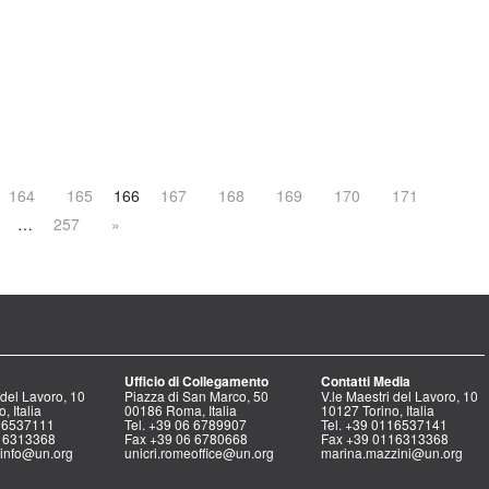
164
165
166
167
168
169
170
171
…
257
»
Ufficio di Collegamento
Contatti Media
 del Lavoro, 10
Piazza di San Marco, 50
V.le Maestri del Lavoro, 10
, Italia
00186 Roma, Italia
10127 Torino, Italia
116537111
Tel. +39 06 6789907
Tel. +39 0116537141
16313368
Fax +39 06 6780668
Fax +39 0116313368
icinfo@un.org
unicri.romeoffice@un.org
marina.mazzini@un.org