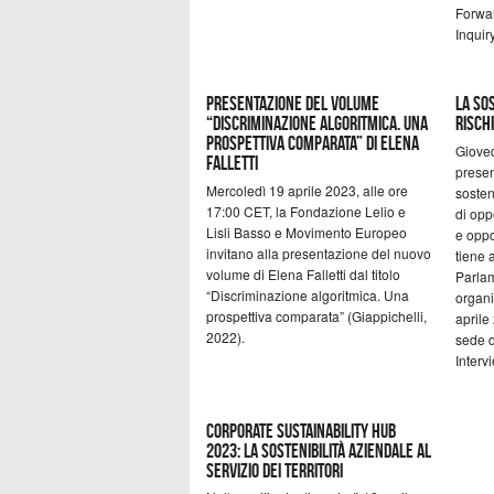
Forwar
Inquiry
Presentazione del volume
La sos
“Discriminazione algoritmica. Una
rischi
prospettiva comparata” di Elena
Gioved
Falletti
presen
Mercoledì 19 aprile 2023, alle ore
sosten
17:00 CET, la Fondazione Lelio e
di opp
Lisli Basso e Movimento Europeo
e oppo
invitano alla presentazione del nuovo
tiene 
volume di Elena Falletti dal titolo
Parla
“Discriminazione algoritmica. Una
organi
prospettiva comparata” (Giappichelli,
aprile
2022).
sede d
Interv
Corporate Sustainability Hub
2023: La sostenibilità aziendale al
servizio dei territori