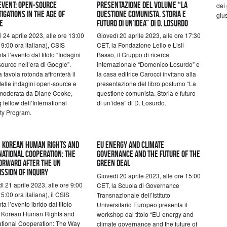
Event: Open-Source
Presentazione del volume “La
dei
igations in the Age of
questione comunista. Storia e
gius
e
futuro di un’idea” di D. Losurdo
 24 aprile 2023, alle ore 13:00
Giovedì 20 aprile 2023, alle ore 17:30
9:00 ora italiana), CSIS
CET, la Fondazione Lelio e Lisli
ta l’evento dal titolo “Indagini
Basso, il Gruppo di ricerca
ource nell’era di Google”.
internazionale “Domenico Losurdo” e
 tavola rotonda affronterà il
la casa editrice Carocci invitano alla
elle indagini open-source e
presentazione del libro postumo “La
 moderata da Diane Cooke,
questione comunista. Storia e futuro
g fellow dell’International
di un’idea” di D. Losurdo.
ty Program.
 Korean Human Rights and
EU energy and climate
national Cooperation: The
governance and the future of the
orward after the UN
Green Deal
ssion of Inquiry
Giovedì 20 aprile 2023, alle ore 15:00
ì 21 aprile 2023, alle ore 9:00
CET, la Scuola di Governance
5:00 ora italiana), il CSIS
Transnazionale dell’Istituto
ta l’evento ibrido dal titolo
Universitario Europeo presenta il
h Korean Human Rights and
workshop dal titolo “EU energy and
ational Cooperation: The Way
climate governance and the future of