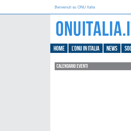
Benvenuti su ONU Italia
Home
L’ONU in Italia
News
Soc
Calendario Eventi