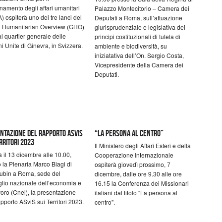
namento degli affari umanitari
Palazzo Montecitorio – Camera dei
 ospiterà uno dei tre lanci del
Deputati a Roma, sull’attuazione
l Humanitarian Overview (GHO)
giurisprudenziale e legislativa dei
l quartier generale delle
principi costituzionali di tutela di
i Unite di Ginevra, in Svizzera.
ambiente e biodiversità, su
iniziatativa dell’On. Sergio Costa,
Vicepresidente della Camera dei
Deputati.
ntazione del Rapporto ASviS
“La persona al centro”
rritori 2023
Il Ministero degli Affari Esteri e della
rà il 13 dicembre alle 10.00,
Cooperazione Internazionale
 la Plenaria Marco Biagi di
ospiterà giovedì prossimo, 7
Lubin a Roma, sede del
dicembre, dalle ore 9.30 alle ore
lio nazionale dell’economia e
16.15 la Conferenza dei Missionari
voro (Cnel), la presentazione
italiani dal titolo “La persona al
pporto ASviS sui Territori 2023.
centro”.