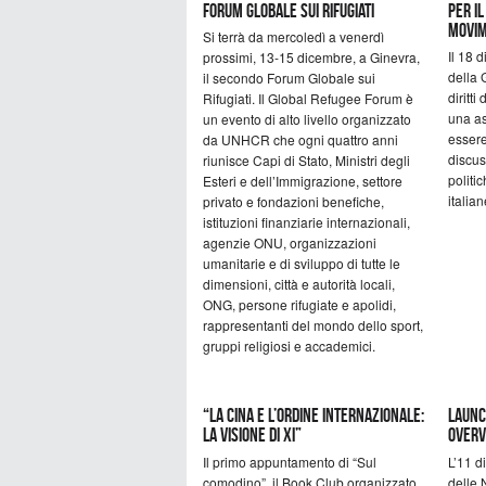
Forum Globale sui Rifugiati
Per il
movi
Si terrà da mercoledì a venerdì
Il 18 
prossimi, 13-15 dicembre, a Ginevra,
della 
il secondo Forum Globale sui
diritti
Rifugiati. Il Global Refugee Forum è
una as
un evento di alto livello organizzato
essere
da UNHCR che ogni quattro anni
discus
riunisce Capi di Stato, Ministri degli
politi
Esteri e dell’Immigrazione, settore
italian
privato e fondazioni benefiche,
istituzioni finanziarie internazionali,
agenzie ONU, organizzazioni
umanitarie e di sviluppo di tutte le
dimensioni, città e autorità locali,
ONG, persone rifugiate e apolidi,
rappresentanti del mondo dello sport,
gruppi religiosi e accademici.
“La Cina e l’ordine internazionale:
Launc
la visione di Xi”
Overv
Il primo appuntamento di “Sul
L’11 d
comodino”, il Book Club organizzato
delle 