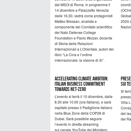
dal MSOI di Roma, in programma il
coordi
14 dicembre a Palazzetto Venezia
(OCHA)
dalle 16.30, vedrà come protagonisti
Globa
Matteo Bressan, analista e
2024 a
componente del Comitato scientifico
Nazion
del Nato Defense College
Foundation e Paolo Wulzer, docente
di Storia delle Relazioni
Internazionali a L’Orientale, autori del
libro “La Cina e l’ordine
internazionale: la visione di Xi”.
ACCELERATING CLIMATE AMBITION:
Prese
ITALIAN BUSINESS COMMITMENT
sui Te
TOWARDS NET-ZERO
Si ter
L’evento si terrà il 10 dicembre, dalle
presso
8.30 alle 10.00 (ora italiana), e sarà
Villa 
ospitato presso il Padiglione italiano
Consig
nella Blue Zone della COP28 di
del la
Dubai. Sarà possibile seguire
del Ra
l’evento in diretta streaming
sul canale YouTube del Ministero