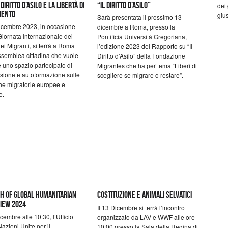
 diritto d’asilo e la libertà di
“Il Diritto d’Asilo”
dei
mento
gius
Sarà presentata il prossimo 13
dicembre 2023, in occasione
dicembre a Roma, presso la
Giornata Internazionale dei
Pontificia Università Gregoriana,
 dei Migranti, si terrà a Roma
l’edizione 2023 del Rapporto su “Il
semblea cittadina che vuole
Diritto d’Asilo” della Fondazione
 uno spazio partecipato di
Migrantes che ha per tema “Liberi di
sione e autoformazione sulle
scegliere se migrare o restare”.
che migratorie europee e
e.
h of Global Humanitarian
Costituzione e animali selvatici
iew 2024
Il 13 Dicembre si terrà l’incontro
icembre alle 10:30, l’Ufficio
organizzato da LAV e WWF alle ore
Nazioni Unite per il
10:00 presso la Sala della Regina di