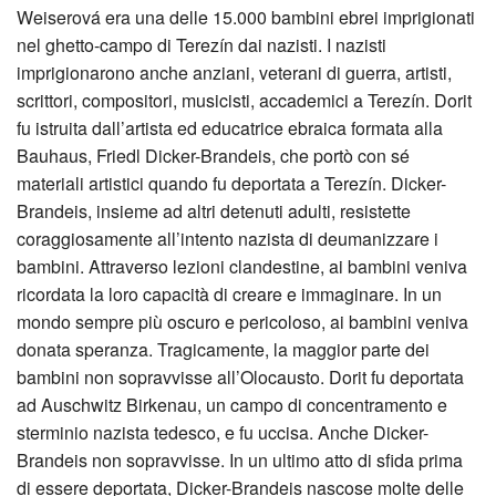
Weiserová era una delle 15.000 bambini ebrei imprigionati
nel ghetto-campo di Terezín dai nazisti. I nazisti
imprigionarono anche anziani, veterani di guerra, artisti,
scrittori, compositori, musicisti, accademici a Terezín. Dorit
fu istruita dall’artista ed educatrice ebraica formata alla
Bauhaus, Friedl Dicker-Brandeis, che portò con sé
materiali artistici quando fu deportata a Terezín. Dicker-
Brandeis, insieme ad altri detenuti adulti, resistette
coraggiosamente all’intento nazista di deumanizzare i
bambini. Attraverso lezioni clandestine, ai bambini veniva
ricordata la loro capacità di creare e immaginare. In un
mondo sempre più oscuro e pericoloso, ai bambini veniva
donata speranza. Tragicamente, la maggior parte dei
bambini non sopravvisse all’Olocausto. Dorit fu deportata
ad Auschwitz Birkenau, un campo di concentramento e
sterminio nazista tedesco, e fu uccisa. Anche Dicker-
Brandeis non sopravvisse. In un ultimo atto di sfida prima
di essere deportata, Dicker-Brandeis nascose molte delle