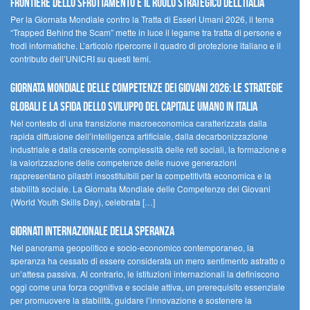
FRONTIERE DELLO SFRUTTAMENTO E IL RUOLO STRATEGICO DELL’ITALIA
Per la Giornata Mondiale contro la Tratta di Esseri Umani 2026, il tema
“Trapped Behind the Scam” mette in luce il legame tra tratta di persone e
frodi informatiche. L’articolo ripercorre il quadro di protezione italiano e il
contributo dell’UNICRI su questi temi.
GIORNATA MONDIALE DELLE COMPETENZE DEI GIOVANI 2026: LE STRATEGIE
GLOBALI E LA SFIDA DELLO SVILUPPO DEL CAPITALE UMANO IN ITALIA
Nel contesto di una transizione macroeconomica caratterizzata dalla
rapida diffusione dell’intelligenza artificiale, dalla decarbonizzazione
industriale e dalla crescente complessità delle reti sociali, la formazione e
la valorizzazione delle competenze delle nuove generazioni
rappresentano pilastri insostituibili per la competitività economica e la
stabilità sociale. La Giornata Mondiale delle Competenze dei Giovani
(World Youth Skills Day), celebrata […]
GIORNATI INTERNAZIONALE DELLA SPERANZA
Nel panorama geopolitico e socio-economico contemporaneo, la
speranza ha cessato di essere considerata un mero sentimento astratto o
un’attesa passiva. Al contrario, le istituzioni internazionali la definiscono
oggi come una forza cognitiva e sociale attiva, un prerequisito essenziale
per promuovere la stabilità, guidare l’innovazione e sostenere la