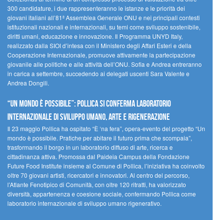
300 candidature, i due rappresenteranno le istanze e le priorità dei
giovani italiani all’81ª Assemblea Generale ONU e nei principali contesti
istituzionali nazionali e internazionali, su temi come sviluppo sostenibile,
diritti umani, educazione e innovazione. Il Programma UNYD Italy,
realizzato dalla SIOI d’intesa con il Ministero degli Affari Esteri e della
Cooperazione Internazionale, promuove attivamente la partecipazione
giovanile alle politiche e alle attività dell’ONU. Sofia e Andrea entreranno
in carica a settembre, succedendo ai delegati uscenti Sara Valente e
Andrea Dongili.
“UN MONDO È POSSIBILE”: POLLICA SI CONFERMA LABORATORIO
INTERNAZIONALE DI SVILUPPO UMANO, ARTE E RIGENERAZIONE
Il 23 maggio Pollica ha ospitato “È ‘na fera”, opera-evento del progetto “Un
mondo è possibile. Pratiche per abitare il futuro prima che scompaia”,
trasformando il borgo in un laboratorio diffuso di arte, ricerca e
cittadinanza attiva. Promossa dal Paideia Campus della Fondazione
Future Food Institute insieme al Comune di Pollica, l’iniziativa ha coinvolto
oltre 70 giovani artisti, ricercatori e innovatori. Al centro del percorso,
l’Atlante Fenotipico di Comunità, con oltre 120 ritratti, ha valorizzato
diversità, appartenenza e coesione sociale, confermando Pollica come
laboratorio internazionale di sviluppo umano rigenerativo.