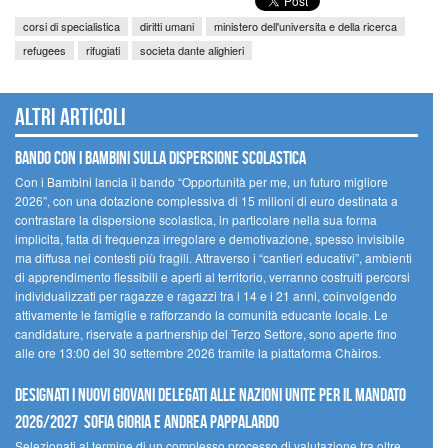
corsi di specialistica
diritti umani
ministero dell'universita e della ricerca
refugees
rifugiati
societa dante alighieri
Altri articoli
Bando Con i Bambini sulla dispersione scolastica
Con i Bambini lancia il bando “Opportunità per me, un futuro migliore
2026”, con una dotazione complessiva di 15 milioni di euro destinata a
contrastare la dispersione scolastica, in particolare nella sua forma
implicita, fatta di frequenza irregolare e demotivazione, spesso invisibile
ma diffusa nei contesti più fragili. Attraverso i “cantieri educativi”, ambienti
di apprendimento flessibili e aperti al territorio, verranno costruiti percorsi
individualizzati per ragazze e ragazzi tra i 14 e i 21 anni, coinvolgendo
attivamente le famiglie e rafforzando la comunità educante locale. Le
candidature, riservate a partnership del Terzo Settore, sono aperte fino
alle ore 13:00 del 30 settembre 2026 tramite la piattaforma Chàiros.
Designati i nuovi Giovani Delegati alle Nazioni Unite per il mandato
2026/2027 Sofia Gioria e Andrea Pappalardo
Selezionati al termine di un complesso processo di valutazione tra oltre