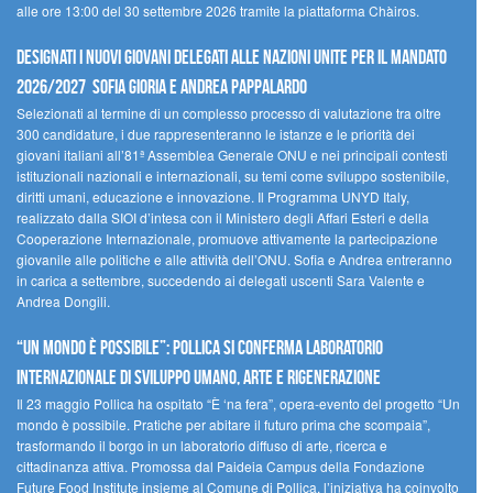
alle ore 13:00 del 30 settembre 2026 tramite la piattaforma Chàiros.
Designati i nuovi Giovani Delegati alle Nazioni Unite per il mandato
2026/2027 Sofia Gioria e Andrea Pappalardo
Selezionati al termine di un complesso processo di valutazione tra oltre
300 candidature, i due rappresenteranno le istanze e le priorità dei
giovani italiani all’81ª Assemblea Generale ONU e nei principali contesti
istituzionali nazionali e internazionali, su temi come sviluppo sostenibile,
diritti umani, educazione e innovazione. Il Programma UNYD Italy,
realizzato dalla SIOI d’intesa con il Ministero degli Affari Esteri e della
Cooperazione Internazionale, promuove attivamente la partecipazione
giovanile alle politiche e alle attività dell’ONU. Sofia e Andrea entreranno
in carica a settembre, succedendo ai delegati uscenti Sara Valente e
Andrea Dongili.
“UN MONDO È POSSIBILE”: POLLICA SI CONFERMA LABORATORIO
INTERNAZIONALE DI SVILUPPO UMANO, ARTE E RIGENERAZIONE
Il 23 maggio Pollica ha ospitato “È ‘na fera”, opera-evento del progetto “Un
mondo è possibile. Pratiche per abitare il futuro prima che scompaia”,
trasformando il borgo in un laboratorio diffuso di arte, ricerca e
cittadinanza attiva. Promossa dal Paideia Campus della Fondazione
Future Food Institute insieme al Comune di Pollica, l’iniziativa ha coinvolto