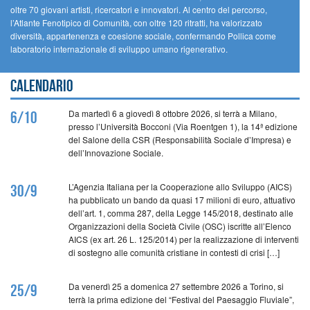
oltre 70 giovani artisti, ricercatori e innovatori. Al centro del percorso,
l’Atlante Fenotipico di Comunità, con oltre 120 ritratti, ha valorizzato
diversità, appartenenza e coesione sociale, confermando Pollica come
laboratorio internazionale di sviluppo umano rigenerativo.
Calendario
Da martedì 6 a giovedì 8 ottobre 2026, si terrà a Milano,
6/10
presso l’Università Bocconi (Via Roentgen 1), la 14ª edizione
del Salone della CSR (Responsabilità Sociale d’Impresa) e
dell’Innovazione Sociale.
L’Agenzia Italiana per la Cooperazione allo Sviluppo (AICS)
30/9
ha pubblicato un bando da quasi 17 milioni di euro, attuativo
dell’art. 1, comma 287, della Legge 145/2018, destinato alle
Organizzazioni della Società Civile (OSC) iscritte all’Elenco
AICS (ex art. 26 L. 125/2014) per la realizzazione di interventi
di sostegno alle comunità cristiane in contesti di crisi […]
Da venerdì 25 a domenica 27 settembre 2026 a Torino, si
25/9
terrà la prima edizione del “Festival del Paesaggio Fluviale”,