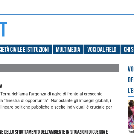
ietà civile e Istituzioni
Multimedia
Voci dal field
Chi 
Vo
de
RA
l’
erra richiama l’urgenza di agire di fronte al crescente
 “finestra di opportunità”. Nonostante gli impegni globali, i
lineare politiche pubbliche e scelte individuali è cruciale per
“Vo
e dello sfruttamento dell’ambiente in situazioni di guerra e