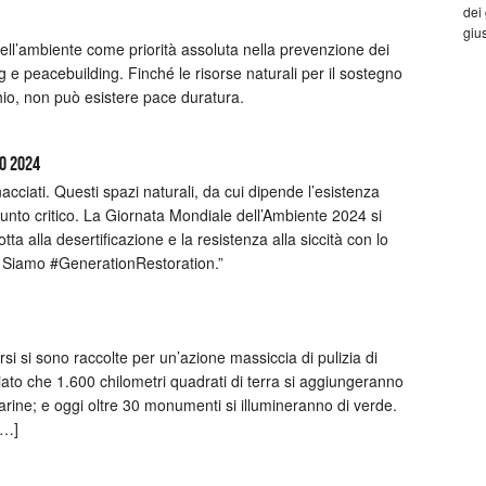
dei
gius
dell’ambiente come priorità assoluta nella prevenzione dei
ng e peacebuilding. Finché le risorse naturali per il sostegno
chio, non può esistere pace duratura.
no 2024
acciati. Questi spazi naturali, da cui dipende l’esistenza
nto critico. La Giornata Mondiale dell’Ambiente 2024 si
lotta alla desertificazione e la resistenza alla siccità con lo
ro. Siamo #GenerationRestoration.”
ersi si sono raccolte per un’azione massiccia di pulizia di
ato che 1.600 chilometri quadrati di terra si aggiungeranno
arine; e oggi oltre 30 monumenti si illumineranno di verde.
[…]