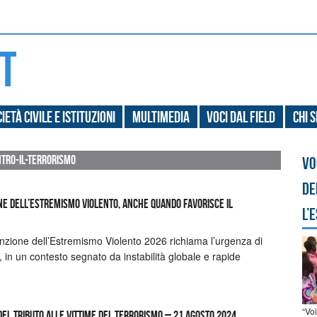
ietà civile e Istituzioni
Multimedia
Voci dal field
Chi 
ntro-il-terrorismo
Vo
de
ne dell’Estremismo violento, anche quando favorisce il
l’
nzione dell’Estremismo Violento 2026 richiama l’urgenza di
e, in un contesto segnato da instabilità globale e rapide
“Vo
el tributo alle vittime del terrorismo – 21 agosto 2024