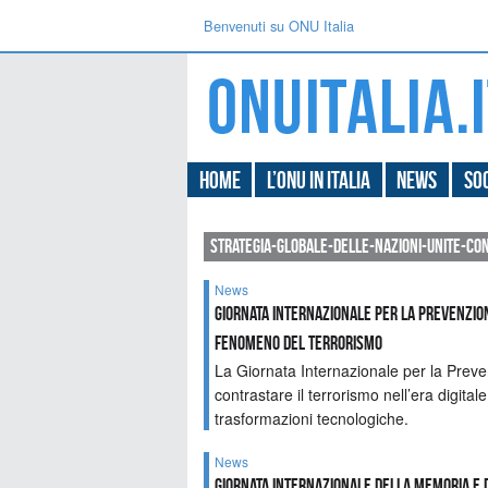
Benvenuti su ONU Italia
Home
L’ONU in Italia
News
Soc
strategia-globale-delle-nazioni-unite-co
News
Giornata Internazionale per la Prevenzio
Fenomeno del Terrorismo
La Giornata Internazionale per la Preve
contrastare il terrorismo nell’era digital
trasformazioni tecnologiche.
News
Giornata internazionale della memoria e d