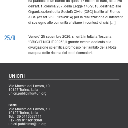
ha pubblicato un bando da quasi 17 milioni di euro, attuativo
dell’art. 1, comma 287, della Legge 145/2018, destinato alle
Organizzazioni della Società Civile (OSC) iscritte all’Elenco
AICS (ex art. 26 L. 125/2014) per la realizzazione di interventi
di sostegno alle comunità cristiane in contesti di crisi […]
Venerdì 25 settembre 2026, si terrà in tutta la Toscana
25/9
“BRIGHT-NIGHT 2026”, il grande evento dedicato alla
divulgazione scientifica promosso nell’ambito della Notte
europea delle ricercatrici e dei ricercatori.
UNICRI
V.le Maestri del Lavoro, 10
10127 Torino, Italia
unicri.publicinfo@un.org
Sede
V.le Maestri del Lavoro, 10
10127 Torino, Italia
Tel. +39 0116537111
Fax +39 0116313368
unicri.publicinfo@un.org