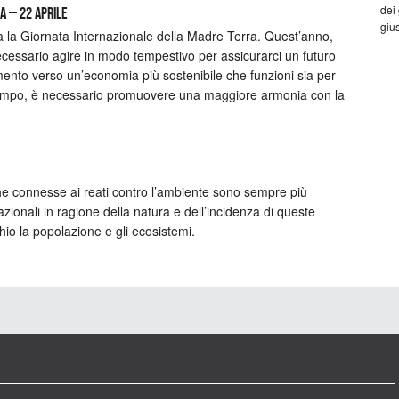
dei
a – 22 aprile
gius
ra la Giornata Internazionale della Madre Terra. Quest’anno,
ecessario agire in modo tempestivo per assicurarci un futuro
ento verso un’economia più sostenibile che funzioni sia per
ntempo, è necessario promuovere una maggiore armonia con la
he connesse ai reati contro l’ambiente sono sempre più
nazionali in ragione della natura e dell’incidenza di queste
hio la popolazione e gli ecosistemi.