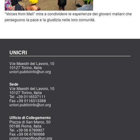
“Voices from Mali” mira a condividere le esperienze dei giovani maliani che
perseguono la pace e la giustizia nelle loro comunità.
UNICRI
V.le Maestri del Lavoro, 10
10127 Torino, Italia
unicri.publicinfo@un.org
Sede
V.le Maestri del Lavoro, 10
10127 Torino, Italia
Tel. +39 0116537111
Fax +39 0116313368
unicri.publicinfo@un.org
Ufficio di Collegamento
Piazza di San Marco, 50
00186 Roma, Italia
Tel. +39 06 6789907
Fax +39 06 6780668
unicri.romeoffice@un.org