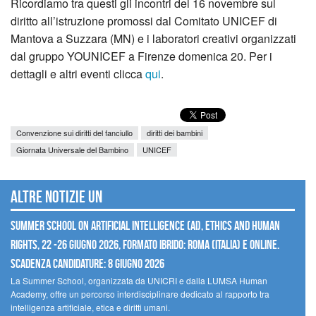
Ricordiamo tra questi gli incontri del 16 novembre sul
diritto all’istruzione promossi dal Comitato UNICEF di
Mantova a Suzzara (MN) e i laboratori creativi organizzati
dal gruppo YOUNICEF a Firenze domenica 20. Per i
dettagli e altri eventi clicca
qui
.
Convenzione sui diritti del fanciullo
diritti dei bambini
Giornata Universale del Bambino
UNICEF
Altre notizie UN
Summer School on Artificial Intelligence (AI), Ethics and Human
Rights, 22 -26 giugno 2026, Formato Ibrido: Roma (Italia) e online.
Scadenza candidature: 8 giugno 2026
La Summer School, organizzata da UNICRI e dalla LUMSA Human
Academy, offre un percorso interdisciplinare dedicato al rapporto tra
intelligenza artificiale, etica e diritti umani.