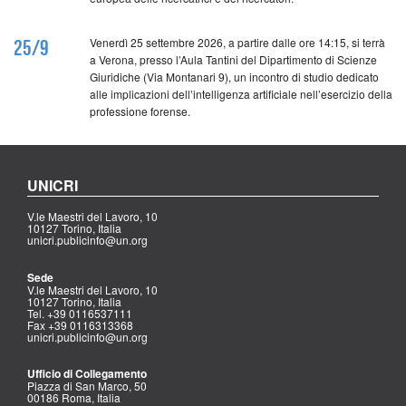
Venerdì 25 settembre 2026, a partire dalle ore 14:15, si terrà
25/9
a Verona, presso l’Aula Tantini del Dipartimento di Scienze
Giuridiche (Via Montanari 9), un incontro di studio dedicato
alle implicazioni dell’intelligenza artificiale nell’esercizio della
professione forense.
UNICRI
V.le Maestri del Lavoro, 10
10127 Torino, Italia
unicri.publicinfo@un.org
Sede
V.le Maestri del Lavoro, 10
10127 Torino, Italia
Tel. +39 0116537111
Fax +39 0116313368
unicri.publicinfo@un.org
Ufficio di Collegamento
Piazza di San Marco, 50
00186 Roma, Italia