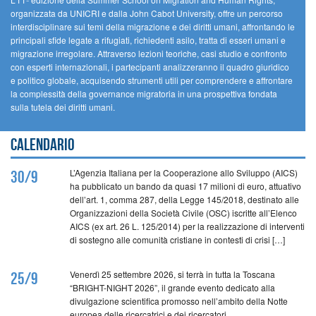
organizzata da UNICRI e dalla John Cabot University, offre un percorso
interdisciplinare sui temi della migrazione e dei diritti umani, affrontando le
principali sfide legate a rifugiati, richiedenti asilo, tratta di esseri umani e
migrazione irregolare. Attraverso lezioni teoriche, casi studio e confronto
con esperti internazionali, i partecipanti analizzeranno il quadro giuridico
e politico globale, acquisendo strumenti utili per comprendere e affrontare
la complessità della governance migratoria in una prospettiva fondata
sulla tutela dei diritti umani.
Calendario
L’Agenzia Italiana per la Cooperazione allo Sviluppo (AICS)
30/9
ha pubblicato un bando da quasi 17 milioni di euro, attuativo
dell’art. 1, comma 287, della Legge 145/2018, destinato alle
Organizzazioni della Società Civile (OSC) iscritte all’Elenco
AICS (ex art. 26 L. 125/2014) per la realizzazione di interventi
di sostegno alle comunità cristiane in contesti di crisi […]
Venerdì 25 settembre 2026, si terrà in tutta la Toscana
25/9
“BRIGHT-NIGHT 2026”, il grande evento dedicato alla
divulgazione scientifica promosso nell’ambito della Notte
europea delle ricercatrici e dei ricercatori.