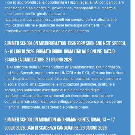
Il corso approfondisce le opportunità e i rischi legati all’IA, con particolare
attenzione a bias algoritmici, governance, responsabilità e impatto su
ambiti come sanità, giustizia e lavoro.
I partecipanti acquisiranno strumenti per comprendere e affrontare le
implicazioni etiche e giuridiche delle tecnologie emergenti in una
prospettiva centrata sulla tutela della dignità umana.
Summer School on Misinformation, Disinformation and Hate Speech,
6 -10 luglio 2026. Formato ibrido: Roma (Italia) e online. Data di
scadenza candidature: 21 giugno 2026
La 4ª edizione della Summer School on Misinformation, Disinformation,
and Hate Speech, organizzata da UNICRI e da SIOI, offre una formazione
interdisciplinare sui fenomeni della disinformazione, misinformazione e
discorsi d’odio, analizzandone le implicazioni giuridiche, politiche e
sociali, con particolare attenzione al ruolo dei media digitali.
I partecipanti acquisiranno strumenti per riconoscere, monitorare e
contrastare narrazioni dannose, sviluppando competenze utili a operare
in ambito istituzionale, accademico e professionale.
Summer School on Migration and Human Rights, Roma, 13 – 17
Luglio 2026. Data di scadenza candidature: 29 Giugno 2026
L’11ª edizione della Summer School on Migration and Human Rights,