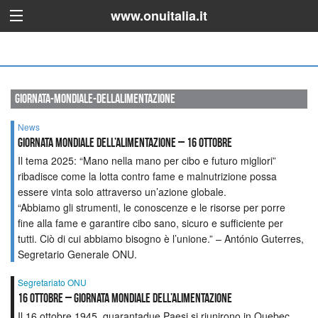
www.onuitalia.it
giornata-mondiale-dellalimentazione
News
Giornata Mondiale dell’Alimentazione – 16 ottobre
Il tema 2025: “Mano nella mano per cibo e futuro migliori”
ribadisce come la lotta contro fame e malnutrizione possa
essere vinta solo attraverso un’azione globale.
“Abbiamo gli strumenti, le conoscenze e le risorse per porre
fine alla fame e garantire cibo sano, sicuro e sufficiente per
tutti. Ciò di cui abbiamo bisogno è l’unione.” – António Guterres,
Segretario Generale ONU.
Segretariato ONU
16 OTTOBRE – GIORNATA MONDIALE DELL’ALIMENTAZIONE
Il 16 ottobre 1945, quarantadue Paesi si riunirono in Quebec,