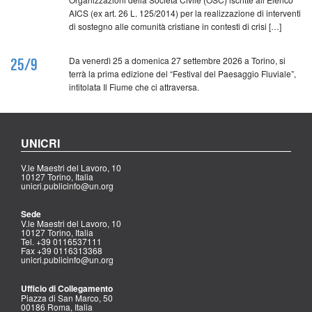
AICS (ex art. 26 L. 125/2014) per la realizzazione di interventi
di sostegno alle comunità cristiane in contesti di crisi […]
Da venerdì 25 a domenica 27 settembre 2026 a Torino, si
25/9
terrà la prima edizione del “Festival del Paesaggio Fluviale”,
intitolata Il Fiume che ci attraversa.
UNICRI
V.le Maestri del Lavoro, 10
10127 Torino, Italia
unicri.publicinfo@un.org
Sede
V.le Maestri del Lavoro, 10
10127 Torino, Italia
Tel. +39 0116537111
Fax +39 0116313368
unicri.publicinfo@un.org
Ufficio di Collegamento
Piazza di San Marco, 50
00186 Roma, Italia