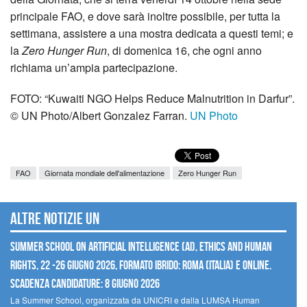
principale FAO, e dove sarà inoltre possibile, per tutta la
settimana, assistere a una mostra dedicata a questi temi; e
la
Zero Hunger Run
, di domenica 16, che ogni anno
richiama un’ampia partecipazione.
FOTO: “Kuwaiti NGO Helps Reduce Malnutrition in Darfur”.
© UN Photo/Albert Gonzalez Farran.
UN Photo
FAO
Giornata mondiale dell'alimentazione
Zero Hunger Run
Altre notizie UN
Summer School on Artificial Intelligence (AI), Ethics and Human
Rights, 22 -26 giugno 2026, Formato Ibrido: Roma (Italia) e online.
Scadenza candidature: 8 giugno 2026
La Summer School, organizzata da UNICRI e dalla LUMSA Human