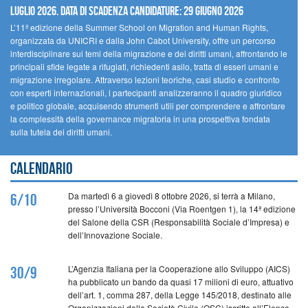
Luglio 2026. Data di scadenza candidature: 29 Giugno 2026
L’11ª edizione della Summer School on Migration and Human Rights,
organizzata da UNICRI e dalla John Cabot University, offre un percorso
interdisciplinare sui temi della migrazione e dei diritti umani, affrontando le
principali sfide legate a rifugiati, richiedenti asilo, tratta di esseri umani e
migrazione irregolare. Attraverso lezioni teoriche, casi studio e confronto
con esperti internazionali, i partecipanti analizzeranno il quadro giuridico
e politico globale, acquisendo strumenti utili per comprendere e affrontare
la complessità della governance migratoria in una prospettiva fondata
sulla tutela dei diritti umani.
Calendario
Da martedì 6 a giovedì 8 ottobre 2026, si terrà a Milano,
6/10
presso l’Università Bocconi (Via Roentgen 1), la 14ª edizione
del Salone della CSR (Responsabilità Sociale d’Impresa) e
dell’Innovazione Sociale.
L’Agenzia Italiana per la Cooperazione allo Sviluppo (AICS)
30/9
ha pubblicato un bando da quasi 17 milioni di euro, attuativo
dell’art. 1, comma 287, della Legge 145/2018, destinato alle
Organizzazioni della Società Civile (OSC) iscritte all’Elenco