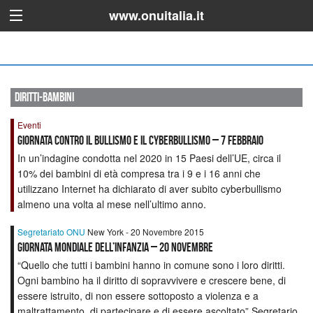
www.onuitalia.it
diritti-bambini
Eventi
Giornata contro il Bullismo e il Cyberbullismo – 7 febbraio
In un’indagine condotta nel 2020 in 15 Paesi dell’UE, circa il
10% dei bambini di età compresa tra i 9 e i 16 anni che
utilizzano Internet ha dichiarato di aver subito cyberbullismo
almeno una volta al mese nell’ultimo anno.
Segretariato ONU
New York - 20 Novembre 2015
GIORNATA MONDIALE DELL’INFANZIA – 20 NOVEMBRE
“Quello che tutti i bambini hanno in comune sono i loro diritti.
Ogni bambino ha il diritto di sopravvivere e crescere bene, di
essere istruito, di non essere sottoposto a violenza e a
maltrattamento, di partecipare e di essere ascoltato” Segretario