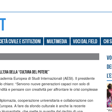
ietà civile e Istituzioni
Multimedia
Voci dal field
Chi 
Vo
de
ell’era della “cultura del potere”
l’
cademia Europea di Studi Internazionali (AESI). Il presidente
o chiaro: “Servono nuove generazioni capaci non solo di
dità e pensare con creatività per affrontare le crisi complesse
 diplomazia, cooperazione universitaria e collaborazione con
uropea. A fare da sfondo culturale è anche la recente
“Vo
 Humanitatis, che mette in guardia dal rischio di una