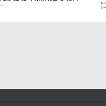
dei
ra.
gius