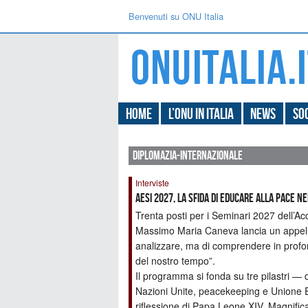
Benvenuti su ONU Italia
Home
L’ONU in Italia
News
Soc
diplomazia-internazionale
Interviste
AESI 2027, la sfida di educare alla pace n
Trenta posti per i Seminari 2027 dell’Ac
Massimo Maria Caneva lancia un appell
analizzare, ma di comprendere in profon
del nostro tempo”.
Il programma si fonda su tre pilastri —
Nazioni Unite, peacekeeping e Unione E
riflessione di Papa Leone XIV, Magnifica