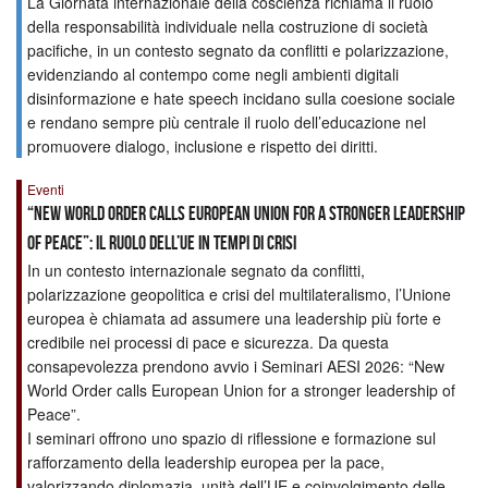
La Giornata internazionale della coscienza richiama il ruolo
della responsabilità individuale nella costruzione di società
pacifiche, in un contesto segnato da conflitti e polarizzazione,
evidenziando al contempo come negli ambienti digitali
disinformazione e hate speech incidano sulla coesione sociale
e rendano sempre più centrale il ruolo dell’educazione nel
promuovere dialogo, inclusione e rispetto dei diritti.
Eventi
“NEW WORLD ORDER CALLS EUROPEAN UNION FOR A STRONGER LEADERSHIP
OF PEACE”: IL RUOLO DELL’UE IN TEMPI DI CRISI
In un contesto internazionale segnato da conflitti,
polarizzazione geopolitica e crisi del multilateralismo, l’Unione
europea è chiamata ad assumere una leadership più forte e
credibile nei processi di pace e sicurezza. Da questa
consapevolezza prendono avvio i Seminari AESI 2026: “New
World Order calls European Union for a stronger leadership of
Peace”.
I seminari offrono uno spazio di riflessione e formazione sul
rafforzamento della leadership europea per la pace,
valorizzando diplomazia, unità dell’UE e coinvolgimento delle