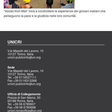
“Voices from Mali” mira a condividere le esperienze dei giovani maliani che
perseguono la pace e la giustizia nelle loro comunità.
UNICRI
V.le Maestri del Lavoro, 10
10127 Torino, Italia
unicri.publicinfo@un.org
Sede
V.le Maestri del Lavoro, 10
10127 Torino, Italia
Tel. +39 0116537111
Fax +39 0116313368
unicri.publicinfo@un.org
Ufficio di Collegamento
Piazza di San Marco, 50
00186 Roma, Italia
Tel. +39 06 6789907
Fax +39 06 6780668
unicri.romeoffice@un.org