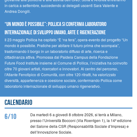
in carica a settembre, succedendo ai delegati uscenti Sara Valente e
Andrea Dongili.
“UN MONDO È POSSIBILE”: POLLICA SI CONFERMA LABORATORIO
INTERNAZIONALE DI SVILUPPO UMANO, ARTE E RIGENERAZIONE
Il 23 maggio Pollica ha ospitato “È ‘na fera”, opera-evento del progetto “Un
mondo è possibile. Pratiche per abitare il futuro prima che scompaia”,
trasformando il borgo in un laboratorio diffuso di arte, ricerca e
cittadinanza attiva. Promossa dal Paideia Campus della Fondazione
Future Food Institute insieme al Comune di Pollica, l’iniziativa ha coinvolto
oltre 70 giovani artisti, ricercatori e innovatori. Al centro del percorso,
l’Atlante Fenotipico di Comunità, con oltre 120 ritratti, ha valorizzato
diversità, appartenenza e coesione sociale, confermando Pollica come
laboratorio internazionale di sviluppo umano rigenerativo.
Calendario
Da martedì 6 a giovedì 8 ottobre 2026, si terrà a Milano,
6/10
presso l’Università Bocconi (Via Roentgen 1), la 14ª edizione
del Salone della CSR (Responsabilità Sociale d’Impresa) e
dell’Innovazione Sociale.