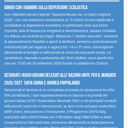
Bando Con i Bambini sulla dispersione scolastica
Con i Bambini lancia il bando “Opportunità per me, un futuro migliore
2026”, con una dotazione complessiva di 15 milioni di euro destinata a
contrastare la dispersione scolastica, in particolare nella sua forma
implicita, fatta di frequenza irregolare e demotivazione, spesso invisibile
ma diffusa nei contesti più fragili. Attraverso i “cantieri educativi”, ambienti
di apprendimento flessibili e aperti al territorio, verranno costruiti percorsi
individualizzati per ragazze e ragazzi tra i 14 e i 21 anni, coinvolgendo
attivamente le famiglie e rafforzando la comunità educante locale. Le
candidature, riservate a partnership del Terzo Settore, sono aperte fino
alle ore 13:00 del 30 settembre 2026 tramite la piattaforma Chàiros.
Designati i nuovi Giovani Delegati alle Nazioni Unite per il mandato
2026/2027 Sofia Gioria e Andrea Pappalardo
Selezionati al termine di un complesso processo di valutazione tra oltre
300 candidature, i due rappresenteranno le istanze e le priorità dei
giovani italiani all’81ª Assemblea Generale ONU e nei principali contesti
istituzionali nazionali e internazionali, su temi come sviluppo sostenibile,
diritti umani, educazione e innovazione. Il Programma UNYD Italy,
realizzato dalla SIOI d’intesa con il Ministero degli Affari Esteri e della
Cooperazione Internazionale, promuove attivamente la partecipazione
giovanile alle politiche e alle attività dell’ONU. Sofia e Andrea entreranno