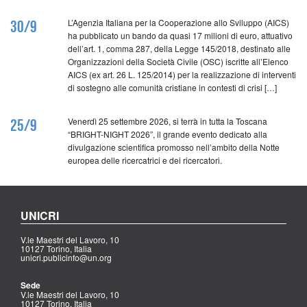
L’Agenzia Italiana per la Cooperazione allo Sviluppo (AICS)
30/9
ha pubblicato un bando da quasi 17 milioni di euro, attuativo
dell’art. 1, comma 287, della Legge 145/2018, destinato alle
Organizzazioni della Società Civile (OSC) iscritte all’Elenco
AICS (ex art. 26 L. 125/2014) per la realizzazione di interventi
di sostegno alle comunità cristiane in contesti di crisi […]
Venerdì 25 settembre 2026, si terrà in tutta la Toscana
25/9
“BRIGHT-NIGHT 2026”, il grande evento dedicato alla
divulgazione scientifica promosso nell’ambito della Notte
europea delle ricercatrici e dei ricercatori.
UNICRI
V.le Maestri del Lavoro, 10
10127 Torino, Italia
unicri.publicinfo@un.org
Sede
V.le Maestri del Lavoro, 10
10127 Torino, Italia