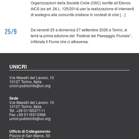
Organizzazioni della Società Civile (OSC) iscritte all’Elenco
AICS (ex art. 26 L. 125/2014) per la realizzazione di interventi
di sostegno alle comunità cristiane in contesti di crisi […]
Da venerdì 25 a domenica 27 settembre 2026 a Torino, si
25/9
terrà la prima edizione del “Festival del Paesaggio Fluviale”,
intitolata Il Fiume che ci attraversa.
UNICRI
V.le Maestri del Lavoro, 10
10127 Torino, Italia
unicri.publicinfo@un.org
Sede
V.le Maestri del Lavoro, 10
10127 Torino, Italia
Tel. +39 0116537111
Fax +39 0116313368
unicri.publicinfo@un.org
Ufficio di Collegamento
Piazza di San Marco, 50