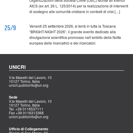
Organizzazioni della Società Civile (OSC) iscritte all’Elenco
AICS (ex art. 26 L. 125/2014) per la realizzazione di interventi
di sostegno alle comunità cristiane in contesti di crisi […]
Venerdì 25 settembre 2026, si terrà in tutta la Toscana
25/9
“BRIGHT-NIGHT 2026”, il grande evento dedicato alla
divulgazione scientifica promosso nell’ambito della Notte
europea delle ricercatrici e dei ricercatori.
UNICRI
V.le Maestri del Lavoro, 10
10127 Torino, Italia
unicri.publicinfo@un.org
Sede
V.le Maestri del Lavoro, 10
10127 Torino, Italia
Tel. +39 0116537111
Fax +39 0116313368
unicri.publicinfo@un.org
Ufficio di Collegamento
Piazza di San Marco, 50