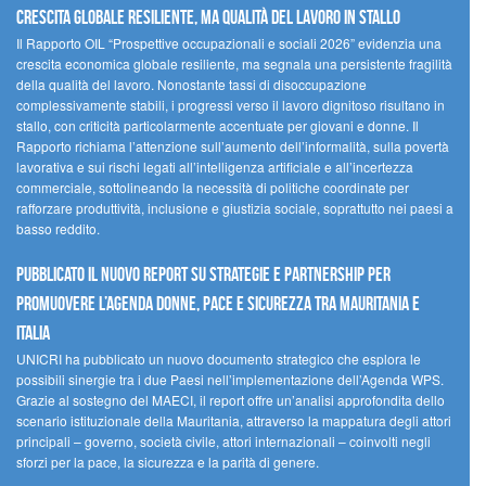
Crescita globale resiliente, ma qualità del lavoro in stallo
Il Rapporto OIL “Prospettive occupazionali e sociali 2026” evidenzia una
crescita economica globale resiliente, ma segnala una persistente fragilità
della qualità del lavoro. Nonostante tassi di disoccupazione
complessivamente stabili, i progressi verso il lavoro dignitoso risultano in
stallo, con criticità particolarmente accentuate per giovani e donne. Il
Rapporto richiama l’attenzione sull’aumento dell’informalità, sulla povertà
lavorativa e sui rischi legati all’intelligenza artificiale e all’incertezza
commerciale, sottolineando la necessità di politiche coordinate per
rafforzare produttività, inclusione e giustizia sociale, soprattutto nei paesi a
basso reddito.
Pubblicato il nuovo report su strategie e partnership per
promuovere l’Agenda Donne, Pace e Sicurezza tra Mauritania e
Italia
UNICRI ha pubblicato un nuovo documento strategico che esplora le
possibili sinergie tra i due Paesi nell’implementazione dell’Agenda WPS.
Grazie al sostegno del MAECI, il report offre un’analisi approfondita dello
scenario istituzionale della Mauritania, attraverso la mappatura degli attori
principali – governo, società civile, attori internazionali – coinvolti negli
sforzi per la pace, la sicurezza e la parità di genere.