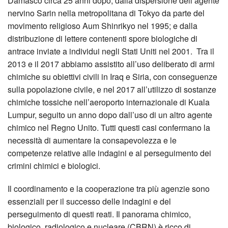
Damasco circa 25 anni dopo; dalla dispersione dell’agente
nervino Sarin nella metropolitana di Tokyo da parte del
movimento religioso Aum Shinrikyo nel 1995; e dalla
distribuzione di lettere contenenti spore biologiche di
antrace inviate a individui negli Stati Uniti nel 2001. Tra il
2013 e il 2017 abbiamo assistito all’uso deliberato di armi
chimiche su obiettivi civili in Iraq e Siria, con conseguenze
sulla popolazione civile, e nel 2017 all’utilizzo di sostanze
chimiche tossiche nell’aeroporto internazionale di Kuala
Lumpur, seguito un anno dopo dall’uso di un altro agente
chimico nel Regno Unito. Tutti questi casi confermano la
necessità di aumentare la consapevolezza e le
competenze relative alle indagini e al perseguimento dei
crimini chimici e biologici.
Il coordinamento e la cooperazione tra più agenzie sono
essenziali per il successo delle indagini e del
perseguimento di questi reati. Il panorama chimico,
biologico, radiologico e nucleare (CBRN) è ricco di