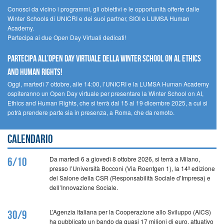
Conosci da vicino i programmi, gli obiettivi e le opportunità offerte dalle
Winter Schools di UNICRI e dei suoi partner, SIOI e LUMSA Human
Academy.
Partecipa ai due Open Day Virtuali dedicati!
Partecipa all’Open Day virtuale della Winter School on AI, Ethics
and Human Rights!
Oggi, martedì 7 ottobre, alle 14:00, l’UNICRI e la LUMSA Human Academy
ospiteranno un Open Day virtuale per presentare la Winter School on AI,
Ethics and Human Rights, che si terrà dal 15 al 19 dicembre 2025, a cui si
potrà prendere parte sia in presenza, a Roma, che da remoto.
Calendario
Da martedì 6 a giovedì 8 ottobre 2026, si terrà a Milano,
6/10
presso l’Università Bocconi (Via Roentgen 1), la 14ª edizione
del Salone della CSR (Responsabilità Sociale d’Impresa) e
dell’Innovazione Sociale.
L’Agenzia Italiana per la Cooperazione allo Sviluppo (AICS)
30/9
ha pubblicato un bando da quasi 17 milioni di euro, attuativo