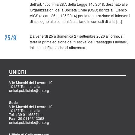
dell’art. 1, comma 287, della Legge 145/2018, destinato alle
Organizzazioni della Società Civile (OSC) iscritte all’Elenco
AICS (ex art. 26 L. 125/2014) per la realizzazione di interventi
di sostegno alle comunità cristiane in contesti di crisi […]
Da venerdì 25 a domenica 27 settembre 2026 a Torino, si
25/9
terrà la prima edizione del “Festival del Paesaggio Fluviale”,
intitolata Il Fiume che ci attraversa.
UNICRI
V.le Maestri del Lavoro, 10
10127 Torino, Italia
unicri.publicinfo@un.org
Sede
V.le Maestri del Lavoro, 10
10127 Torino, Italia
Tel. +39 0116537111
Fax +39 0116313368
unicri.publicinfo@un.org
Ufficio di Collegamento