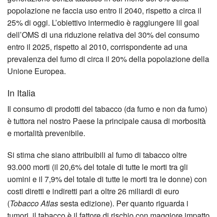
popolazione ne faccia uso entro il 2040, rispetto a circa il
25% di oggi. L’obiettivo intermedio è raggiungere lil goal
dell’OMS di una riduzione relativa del 30% del consumo
entro il 2025, rispetto al 2010, corrispondente ad una
prevalenza del fumo di circa il 20% della popolazione della
Unione Europea.
In Italia
Il consumo di prodotti del tabacco (da fumo e non da fumo)
è tuttora nel nostro Paese la principa­le causa di morbosità
e mortalità prevenibile.
Si stima che siano attribuibili al fumo di tabacco oltre
93.000 morti (il 20,6% del tota­le di tutte le morti tra gli
uomini e il 7,9% del totale di tutte le morti tra le donne) con
costi diretti e indiretti pari a oltre 26 miliardi di euro
(
Tobacco Atlas
sesta edi­zione). Per quanto riguarda i
tumori, il tabacco è il fattore di rischio con maggiore impatto