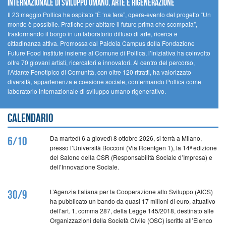
INTERNAZIONALE DI SVILUPPO UMANO, ARTE E RIGENERAZIONE
Il 23 maggio Pollica ha ospitato “È ‘na fera”, opera-evento del progetto “Un
mondo è possibile. Pratiche per abitare il futuro prima che scompaia”,
trasformando il borgo in un laboratorio diffuso di arte, ricerca e
cittadinanza attiva. Promossa dal Paideia Campus della Fondazione
Future Food Institute insieme al Comune di Pollica, l’iniziativa ha coinvolto
oltre 70 giovani artisti, ricercatori e innovatori. Al centro del percorso,
l’Atlante Fenotipico di Comunità, con oltre 120 ritratti, ha valorizzato
diversità, appartenenza e coesione sociale, confermando Pollica come
laboratorio internazionale di sviluppo umano rigenerativo.
Calendario
Da martedì 6 a giovedì 8 ottobre 2026, si terrà a Milano,
6/10
presso l’Università Bocconi (Via Roentgen 1), la 14ª edizione
del Salone della CSR (Responsabilità Sociale d’Impresa) e
dell’Innovazione Sociale.
L’Agenzia Italiana per la Cooperazione allo Sviluppo (AICS)
30/9
ha pubblicato un bando da quasi 17 milioni di euro, attuativo
dell’art. 1, comma 287, della Legge 145/2018, destinato alle
Organizzazioni della Società Civile (OSC) iscritte all’Elenco