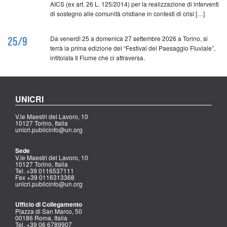
AICS (ex art. 26 L. 125/2014) per la realizzazione di interventi
di sostegno alle comunità cristiane in contesti di crisi […]
Da venerdì 25 a domenica 27 settembre 2026 a Torino, si
25/9
terrà la prima edizione del “Festival del Paesaggio Fluviale”,
intitolata Il Fiume che ci attraversa.
UNICRI
V.le Maestri del Lavoro, 10
10127 Torino, Italia
unicri.publicinfo@un.org
Sede
V.le Maestri del Lavoro, 10
10127 Torino, Italia
Tel. +39 0116537111
Fax +39 0116313368
unicri.publicinfo@un.org
Ufficio di Collegamento
Piazza di San Marco, 50
00186 Roma, Italia
Tel. +39 06 6789907