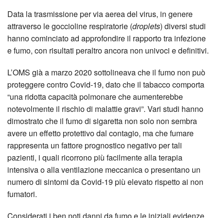
Data la trasmissione per via aerea del virus, in gene­re
attraverso le goccioline respiratorie (
droplets
) di­versi studi
hanno cominciato ad appro­fondire il rapporto tra infezione
e fumo, con risultati peraltro ancora non univoci e definitivi.
L’OMS già a marzo 2020 sottolineava che il fumo non può
proteggere contro Covid-19, dato che il tabacco comporta
“una ridotta capacità polmonare che aumenterebbe
notevolmente il rischio di malattie gravi”. Vari studi hanno
dimostrato che il fumo di sigaretta non solo non sembra
avere un effetto protettivo dal contagio, ma che fu­mare
rappresenta un fattore prognostico negativo per tali
pazienti, i quali ricorrono più facilmente alla terapia
intensiva o alla ventilazione meccanica o presentano un
numero di sintomi da Covid-19 più elevato rispetto ai non
fumatori.
Considerati i ben noti danni da fumo e le iniziali evidenze