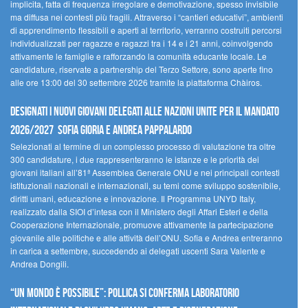
implicita, fatta di frequenza irregolare e demotivazione, spesso invisibile
ma diffusa nei contesti più fragili. Attraverso i “cantieri educativi”, ambienti
di apprendimento flessibili e aperti al territorio, verranno costruiti percorsi
individualizzati per ragazze e ragazzi tra i 14 e i 21 anni, coinvolgendo
attivamente le famiglie e rafforzando la comunità educante locale. Le
candidature, riservate a partnership del Terzo Settore, sono aperte fino
alle ore 13:00 del 30 settembre 2026 tramite la piattaforma Chàiros.
Designati i nuovi Giovani Delegati alle Nazioni Unite per il mandato
2026/2027 Sofia Gioria e Andrea Pappalardo
Selezionati al termine di un complesso processo di valutazione tra oltre
300 candidature, i due rappresenteranno le istanze e le priorità dei
giovani italiani all’81ª Assemblea Generale ONU e nei principali contesti
istituzionali nazionali e internazionali, su temi come sviluppo sostenibile,
diritti umani, educazione e innovazione. Il Programma UNYD Italy,
realizzato dalla SIOI d’intesa con il Ministero degli Affari Esteri e della
Cooperazione Internazionale, promuove attivamente la partecipazione
giovanile alle politiche e alle attività dell’ONU. Sofia e Andrea entreranno
in carica a settembre, succedendo ai delegati uscenti Sara Valente e
Andrea Dongili.
“UN MONDO È POSSIBILE”: POLLICA SI CONFERMA LABORATORIO