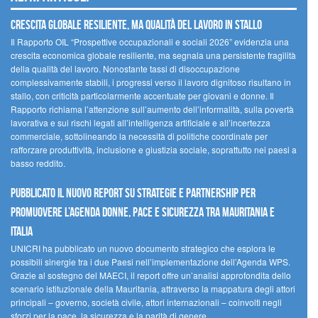
Crescita globale resiliente, ma qualità del lavoro in stallo
Il Rapporto OIL “Prospettive occupazionali e sociali 2026” evidenzia una
crescita economica globale resiliente, ma segnala una persistente fragilità
della qualità del lavoro. Nonostante tassi di disoccupazione
complessivamente stabili, i progressi verso il lavoro dignitoso risultano in
stallo, con criticità particolarmente accentuate per giovani e donne. Il
Rapporto richiama l’attenzione sull’aumento dell’informalità, sulla povertà
lavorativa e sui rischi legati all’intelligenza artificiale e all’incertezza
commerciale, sottolineando la necessità di politiche coordinate per
rafforzare produttività, inclusione e giustizia sociale, soprattutto nei paesi a
basso reddito.
Pubblicato il nuovo report su strategie e partnership per
promuovere l’Agenda Donne, Pace e Sicurezza tra Mauritania e
Italia
UNICRI ha pubblicato un nuovo documento strategico che esplora le
possibili sinergie tra i due Paesi nell’implementazione dell’Agenda WPS.
Grazie al sostegno del MAECI, il report offre un’analisi approfondita dello
scenario istituzionale della Mauritania, attraverso la mappatura degli attori
principali – governo, società civile, attori internazionali – coinvolti negli
sforzi per la pace, la sicurezza e la parità di genere.