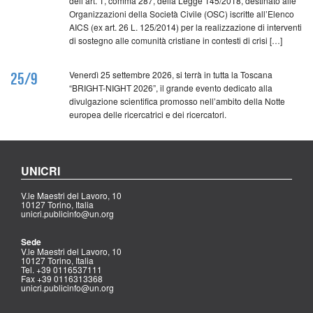
dell’art. 1, comma 287, della Legge 145/2018, destinato alle
Organizzazioni della Società Civile (OSC) iscritte all’Elenco
AICS (ex art. 26 L. 125/2014) per la realizzazione di interventi
di sostegno alle comunità cristiane in contesti di crisi […]
Venerdì 25 settembre 2026, si terrà in tutta la Toscana
25/9
“BRIGHT-NIGHT 2026”, il grande evento dedicato alla
divulgazione scientifica promosso nell’ambito della Notte
europea delle ricercatrici e dei ricercatori.
UNICRI
V.le Maestri del Lavoro, 10
10127 Torino, Italia
unicri.publicinfo@un.org
Sede
V.le Maestri del Lavoro, 10
10127 Torino, Italia
Tel. +39 0116537111
Fax +39 0116313368
unicri.publicinfo@un.org