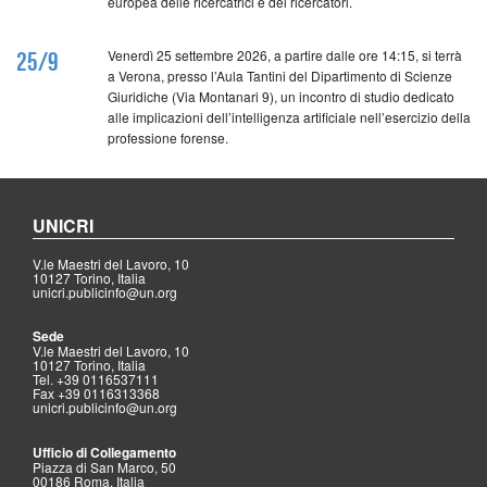
europea delle ricercatrici e dei ricercatori.
Venerdì 25 settembre 2026, a partire dalle ore 14:15, si terrà
25/9
a Verona, presso l’Aula Tantini del Dipartimento di Scienze
Giuridiche (Via Montanari 9), un incontro di studio dedicato
alle implicazioni dell’intelligenza artificiale nell’esercizio della
professione forense.
UNICRI
V.le Maestri del Lavoro, 10
10127 Torino, Italia
unicri.publicinfo@un.org
Sede
V.le Maestri del Lavoro, 10
10127 Torino, Italia
Tel. +39 0116537111
Fax +39 0116313368
unicri.publicinfo@un.org
Ufficio di Collegamento
Piazza di San Marco, 50
00186 Roma, Italia