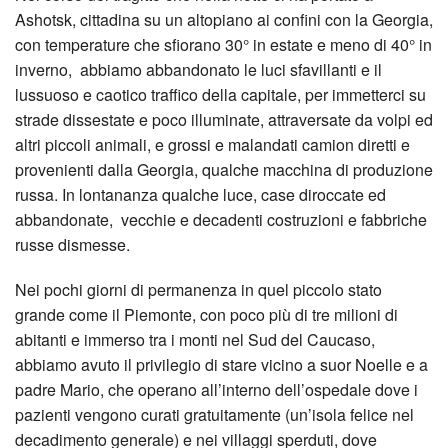
Ashotsk, cittadina su un altopiano ai confini con la Georgia,
con temperature che sfiorano 30° in estate e meno di 40° in
inverno, abbiamo abbandonato le luci sfavillanti e il
lussuoso e caotico traffico della capitale, per immetterci su
strade dissestate e poco illuminate, attraversate da volpi ed
altri piccoli animali, e grossi e malandati camion diretti e
provenienti dalla Georgia, qualche macchina di produzione
russa. In lontananza qualche luce, case diroccate ed
abbandonate, vecchie e decadenti costruzioni e fabbriche
russe dismesse.
Nei pochi giorni di permanenza in quel piccolo stato
grande come il Piemonte, con poco più di tre milioni di
abitanti e immerso tra i monti nel Sud del Caucaso,
abbiamo avuto il privilegio di stare vicino a suor Noelle e a
padre Mario, che operano all’interno dell’ospedale dove i
pazienti vengono curati gratuitamente (un’isola felice nel
decadimento generale) e nei villaggi sperduti, dove