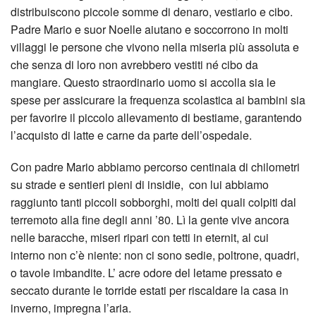
distribuiscono piccole somme di denaro, vestiario e cibo.
Padre Mario e suor Noelle aiutano e soccorrono in molti
villaggi le persone che vivono nella miseria più assoluta e
che senza di loro non avrebbero vestiti né cibo da
mangiare. Questo straordinario uomo si accolla sia le
spese per assicurare la frequenza scolastica ai bambini sia
per favorire il piccolo allevamento di bestiame, garantendo
l’acquisto di latte e carne da parte dell’ospedale.
Con padre Mario abbiamo percorso centinaia di chilometri
su strade e sentieri pieni di insidie, con lui abbiamo
raggiunto tanti piccoli sobborghi, molti dei quali colpiti dal
terremoto alla fine degli anni ’80. Lì la gente vive ancora
nelle baracche, miseri ripari con tetti in eternit, al cui
interno non c’è niente: non ci sono sedie, poltrone, quadri,
o tavole imbandite. L’ acre odore del letame pressato e
seccato durante le torride estati per riscaldare la casa in
inverno, impregna l’aria.