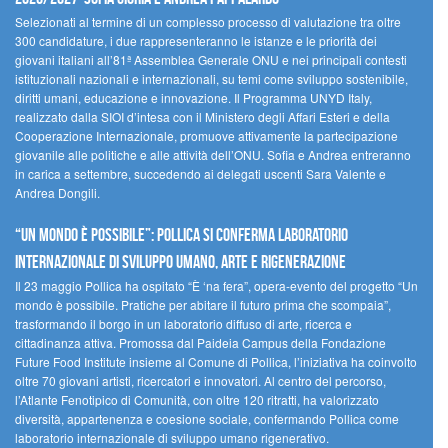
Selezionati al termine di un complesso processo di valutazione tra oltre
300 candidature, i due rappresenteranno le istanze e le priorità dei
giovani italiani all’81ª Assemblea Generale ONU e nei principali contesti
istituzionali nazionali e internazionali, su temi come sviluppo sostenibile,
diritti umani, educazione e innovazione. Il Programma UNYD Italy,
realizzato dalla SIOI d’intesa con il Ministero degli Affari Esteri e della
Cooperazione Internazionale, promuove attivamente la partecipazione
giovanile alle politiche e alle attività dell’ONU. Sofia e Andrea entreranno
in carica a settembre, succedendo ai delegati uscenti Sara Valente e
Andrea Dongili.
“UN MONDO È POSSIBILE”: POLLICA SI CONFERMA LABORATORIO
INTERNAZIONALE DI SVILUPPO UMANO, ARTE E RIGENERAZIONE
Il 23 maggio Pollica ha ospitato “È ‘na fera”, opera-evento del progetto “Un
mondo è possibile. Pratiche per abitare il futuro prima che scompaia”,
trasformando il borgo in un laboratorio diffuso di arte, ricerca e
cittadinanza attiva. Promossa dal Paideia Campus della Fondazione
Future Food Institute insieme al Comune di Pollica, l’iniziativa ha coinvolto
oltre 70 giovani artisti, ricercatori e innovatori. Al centro del percorso,
l’Atlante Fenotipico di Comunità, con oltre 120 ritratti, ha valorizzato
diversità, appartenenza e coesione sociale, confermando Pollica come
laboratorio internazionale di sviluppo umano rigenerativo.