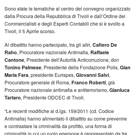
Sono state le tematiche al centro del convegno organizzato
dalla Procura della Repubblica di Tivoli e dall’Ordine dei
Commercialisti e degli Esperti Contabili che si è svolto a
Tivoli, il 5 Aprile scorso.
Al dibattito hanno partecipato, tra gli altri,
Cafiero De
Raho
, Procuratore nazionale Antimafia,
Raffaele
Cantone
, Presidente dell’Autorità Anticorruzione, don
Tonino Palmese
, Presidente della Fondazione Polis,
Gian
Maria Fara
, presidente Eurispes,
Giovanni Salvi
,
Procuratore generale di Roma,
Franco Roberti
, già
Procuratore nazionale antimafia e antiterrorismo,
Gianluca
Tartaro
, Presidente ODCEC di Tivoli.
“Le recenti modifiche al d.lgs. 159/2011 (cd. Codice
Antimafia) hanno alimentato il dibattito su come prevenire
e contrastare la criminalità da profitto, una forma di
criminalità in cui un ruolo egemone è rappresentato da tre