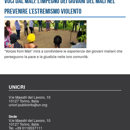
Voci dal Mali: l’impegno dei giovani del Mali nel
prevenire l’estremismo violento
“Voices from Mali” mira a condividere le esperienze dei giovani maliani che
perseguono la pace e la giustizia nelle loro comunità.
UNICRI
V.le Maestri del Lavoro, 10
10127 Torino, Italia
unicri.publicinfo@un.org
Sede
V.le Maestri del Lavoro, 10
10127 Torino, Italia
Tel. +39 0116537111