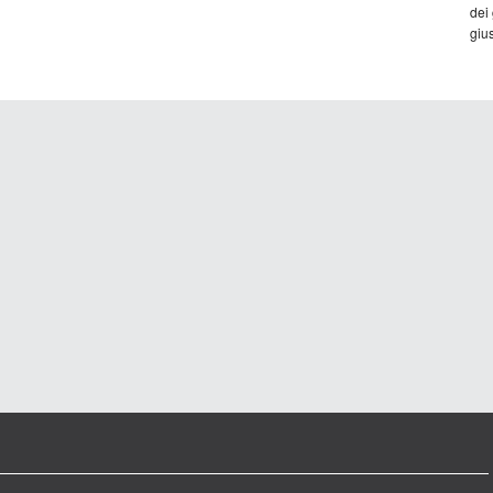
dei
gius