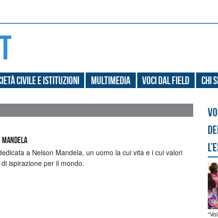
ietà civile e Istituzioni
Multimedia
Voci dal field
Chi 
Vo
de
n Mandela
l’
 dedicata a Nelson Mandela, un uomo la cui vita e i cui valori
di ispirazione per il mondo.
“Vo