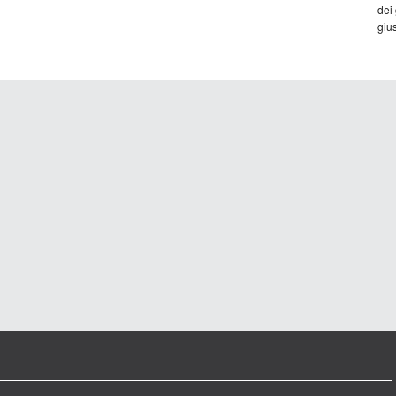
dei
gius