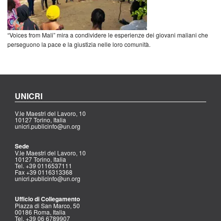
“Voices from Mali” mira a condividere le esperienze dei giovani maliani che
perseguono la pace e la giustizia nelle loro comunità.
UNICRI
V.le Maestri del Lavoro, 10
10127 Torino, Italia
unicri.publicinfo@un.org
Sede
V.le Maestri del Lavoro, 10
10127 Torino, Italia
Tel. +39 0116537111
Fax +39 0116313368
unicri.publicinfo@un.org
Ufficio di Collegamento
Piazza di San Marco, 50
00186 Roma, Italia
Tel. +39 06 6789907