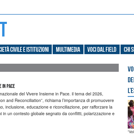
ietà civile e Istituzioni
Multimedia
Voci dal field
Chi 
Vo
de
E IN PACE
l’
rnazionale del Vivere Insieme in Pace. il tema del 2026,
sion and Reconciliation”, richiama l’importanza di promuovere
o, inclusione, educazione e riconciliazione, per rafforzare la
oni in un contesto globale segnato da conflitti, polarizzazione e
“Vo