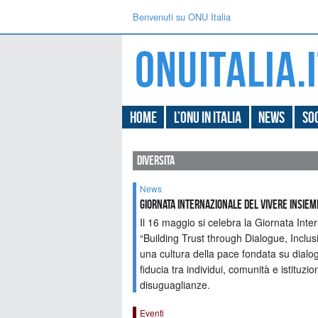
Benvenuti su ONU Italia
Home
L’ONU in Italia
News
Soc
diversita
News
GIORNATA INTERNAZIONALE DEL VIVERE INSIEM
Il 16 maggio si celebra la Giornata Inte
“Building Trust through Dialogue, Inclu
una cultura della pace fondata su dialog
fiducia tra individui, comunità e istituzi
disuguaglianze.
Eventi