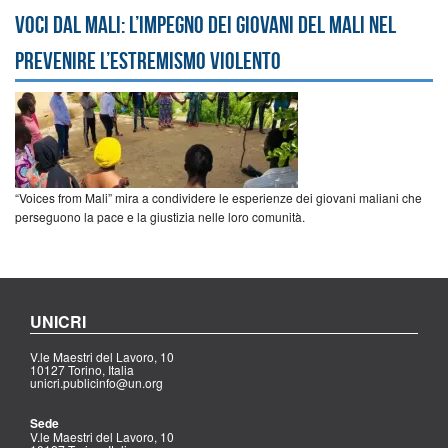
Voci dal Mali: l’impegno dei giovani del Mali nel
prevenire l’estremismo violento
“Voices from Mali” mira a condividere le esperienze dei giovani maliani che
perseguono la pace e la giustizia nelle loro comunità.
UNICRI
V.le Maestri del Lavoro, 10
10127 Torino, Italia
unicri.publicinfo@un.org
Sede
V.le Maestri del Lavoro, 10