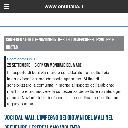
www.onuitalia.it
conferenza-delle-nazioni-unite-sul-commercio-e-lo-sviluppo-
unctad
Segretariato ONU
29 SETTEMBRE – GIORNATA MONDIALE DEL MARE
Il trasporto di beni via mare è considerato tra i settori più
internazionali del mondo contemporaneo. Al fine di
sensibilizzare la comunità in merito al rispetto dell’ambiente
marittimo e promuovere la conoscenza del settore navale, ogni
anno le Nazioni Unite dedicano l’ultima settimana di settembre
a questo tema.
Voci dal Mali: l’impegno dei giovani del Mali nel
prevenire l’estremismo violento