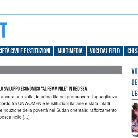
ietà civile e Istituzioni
Multimedia
Voci dal field
Chi 
Vo
de
lo sviluppo economico “al femminile” in Red Sea
l’
 ancora una volta, in prima fila nel promuovere l’uguaglianza
cordo tra UNWOMEN e le istituzioni italiane è stata infatti
le e riduzione della povertà nel Sudan orientale: rafforzamento
 pesca nello […]
“Vo