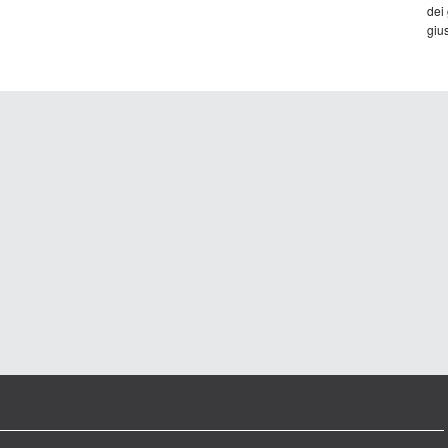
dei
gius