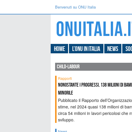
Benvenuti su ONU Italia
Home
L’ONU in Italia
News
Soc
child-labour
Rapporti
Nonostante i progressi, 138 milioni di ba
minorile
Pubblicato il Rapporto dell’Organizzazi
stime, nel 2024 quasi 138 milioni di bamb
circa 54 milioni in lavori pericolosi che m
sviluppo.
News