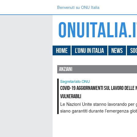
Benvenuti su ONU Italia
Home
L’ONU in Italia
News
Soc
anziani
Segretariato ONU
COVID-19 aggiornamenti sul lavoro delle Na
vulnerabili
Le Nazioni Unite stanno lavorando per ga
siano garantiti durante l’emergenza gl