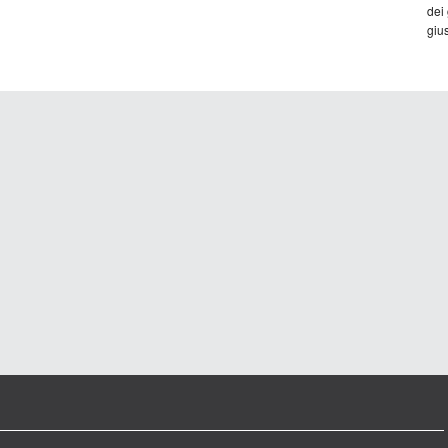
dei
gius