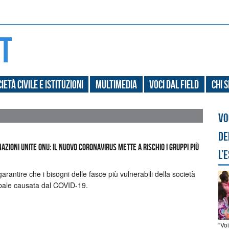
ietà civile e Istituzioni
Multimedia
Voci dal field
Chi 
Vo
de
zioni Unite ONU: il nuovo coronavirus mette a rischio i gruppi più
l’
rantire che i bisogni delle fasce più vulnerabili della società
obale causata dal COVID-19.
“Vo