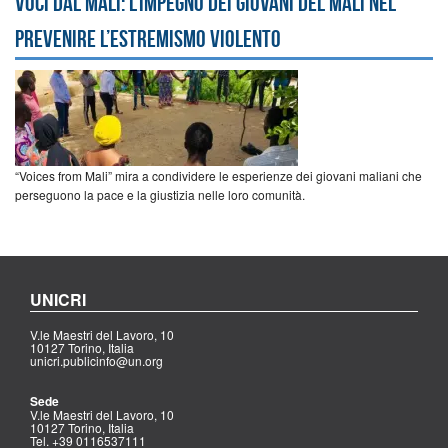
Voci dal Mali: l’impegno dei giovani del Mali nel
prevenire l’estremismo violento
“Voices from Mali” mira a condividere le esperienze dei giovani maliani che
perseguono la pace e la giustizia nelle loro comunità.
UNICRI
V.le Maestri del Lavoro, 10
10127 Torino, Italia
unicri.publicinfo@un.org
Sede
V.le Maestri del Lavoro, 10
10127 Torino, Italia
Tel. +39 0116537111