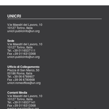
UNICRI
V.le Maestri del Lavoro, 10
10127 Torino, Italia
unicri.publicinfo@un.org
Sede
V.le Maestri del Lavoro, 10
10127 Torino, Italia
Tel. +39 0116537111
Fax +39 0116313368
unicri.publicinfo@un.org
Ufficio di Collegamento
Piazza di San Marco, 50
00186 Roma, Italia
Tel. +39 06 6789907
Fax +39 06 6780668
unicri.romeoffice@un.org
Contatti Media
V.le Maestri del Lavoro, 10
10127 Torino, Italia
Tel. +39 0116537141
Fax +39 0116313368
marina.mazzini@un.org