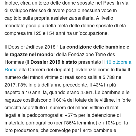
Inoltre, circa un terzo delle donne sposate nei Paesi in via
di sviluppo riferisce di avere poca o nessuna voce in
capitolo sulla propria assistenza sanitaria. A livello
mondiale poco più della metà delle donne sposate di età
compresa tra i 25 e i 54 anni ha un’occupazione.
Il Dossier
In
di
fesa
2018 “
La condizione delle bambine e
le ragazze nel mondo
” della Fondazione Terre des
Hommes (il
Dossier 2019 è stato
presentato il
10 ottobre a
Roma
alla Camera dei deputati), evidenzia come in
Italia
il
numero dei minori vittime di reati sono saliti a 5.788 nel
2017, l’8% in più dell’anno precedente, il 43% in più
rispetto a 10 anni fa, quando erano 4.061. Le bambine e le
ragazze costituiscono il 60% del totale delle vittime. In forte
crescita soprattutto il numero dei minori vittime di reati
legati alla pedopornografia: +57% per la detenzione di
materiale pornografico (per l’86% femmine) e +10% per la
loro produzione, che coinvolge per l’84% bambine e