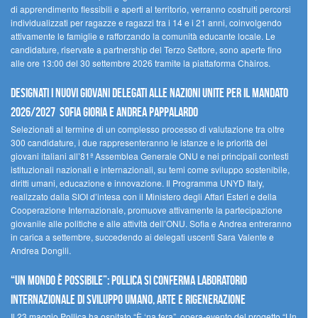
di apprendimento flessibili e aperti al territorio, verranno costruiti percorsi
individualizzati per ragazze e ragazzi tra i 14 e i 21 anni, coinvolgendo
attivamente le famiglie e rafforzando la comunità educante locale. Le
candidature, riservate a partnership del Terzo Settore, sono aperte fino
alle ore 13:00 del 30 settembre 2026 tramite la piattaforma Chàiros.
Designati i nuovi Giovani Delegati alle Nazioni Unite per il mandato
2026/2027 Sofia Gioria e Andrea Pappalardo
Selezionati al termine di un complesso processo di valutazione tra oltre
300 candidature, i due rappresenteranno le istanze e le priorità dei
giovani italiani all’81ª Assemblea Generale ONU e nei principali contesti
istituzionali nazionali e internazionali, su temi come sviluppo sostenibile,
diritti umani, educazione e innovazione. Il Programma UNYD Italy,
realizzato dalla SIOI d’intesa con il Ministero degli Affari Esteri e della
Cooperazione Internazionale, promuove attivamente la partecipazione
giovanile alle politiche e alle attività dell’ONU. Sofia e Andrea entreranno
in carica a settembre, succedendo ai delegati uscenti Sara Valente e
Andrea Dongili.
“UN MONDO È POSSIBILE”: POLLICA SI CONFERMA LABORATORIO
INTERNAZIONALE DI SVILUPPO UMANO, ARTE E RIGENERAZIONE
Il 23 maggio Pollica ha ospitato “È ‘na fera”, opera-evento del progetto “Un