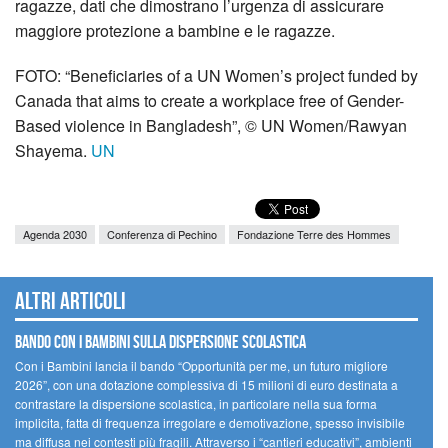
ragazze, dati che dimostrano l’urgenza di assicurare
maggiore protezione a bambine e le ragazze.
FOTO: “Beneficiaries of a UN Women’s project funded by
Canada that aims to create a workplace free of Gender-
Based violence in Bangladesh”, © UN Women/Rawyan
Shayema.
UN
Agenda 2030
Conferenza di Pechino
Fondazione Terre des Hommes
Altri articoli
Bando Con i Bambini sulla dispersione scolastica
Con i Bambini lancia il bando “Opportunità per me, un futuro migliore
2026”, con una dotazione complessiva di 15 milioni di euro destinata a
contrastare la dispersione scolastica, in particolare nella sua forma
implicita, fatta di frequenza irregolare e demotivazione, spesso invisibile
ma diffusa nei contesti più fragili. Attraverso i “cantieri educativi”, ambienti