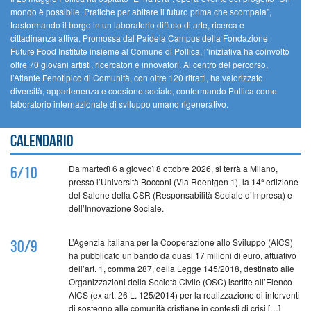
mondo è possibile. Pratiche per abitare il futuro prima che scompaia”,
trasformando il borgo in un laboratorio diffuso di arte, ricerca e
cittadinanza attiva. Promossa dal Paideia Campus della Fondazione
Future Food Institute insieme al Comune di Pollica, l’iniziativa ha coinvolto
oltre 70 giovani artisti, ricercatori e innovatori. Al centro del percorso,
l’Atlante Fenotipico di Comunità, con oltre 120 ritratti, ha valorizzato
diversità, appartenenza e coesione sociale, confermando Pollica come
laboratorio internazionale di sviluppo umano rigenerativo.
Calendario
Da martedì 6 a giovedì 8 ottobre 2026, si terrà a Milano,
6/10
presso l’Università Bocconi (Via Roentgen 1), la 14ª edizione
del Salone della CSR (Responsabilità Sociale d’Impresa) e
dell’Innovazione Sociale.
L’Agenzia Italiana per la Cooperazione allo Sviluppo (AICS)
30/9
ha pubblicato un bando da quasi 17 milioni di euro, attuativo
dell’art. 1, comma 287, della Legge 145/2018, destinato alle
Organizzazioni della Società Civile (OSC) iscritte all’Elenco
AICS (ex art. 26 L. 125/2014) per la realizzazione di interventi
di sostegno alle comunità cristiane in contesti di crisi […]