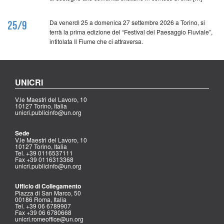
Da venerdì 25 a domenica 27 settembre 2026 a Torino, si
25/9
terrà la prima edizione del “Festival del Paesaggio Fluviale”,
intitolata Il Fiume che ci attraversa.
UNICRI
V.le Maestri del Lavoro, 10
10127 Torino, Italia
unicri.publicinfo@un.org
Sede
V.le Maestri del Lavoro, 10
10127 Torino, Italia
Tel. +39 0116537111
Fax +39 0116313368
unicri.publicinfo@un.org
Ufficio di Collegamento
Piazza di San Marco, 50
00186 Roma, Italia
Tel. +39 06 6789907
Fax +39 06 6780668
unicri.romeoffice@un.org