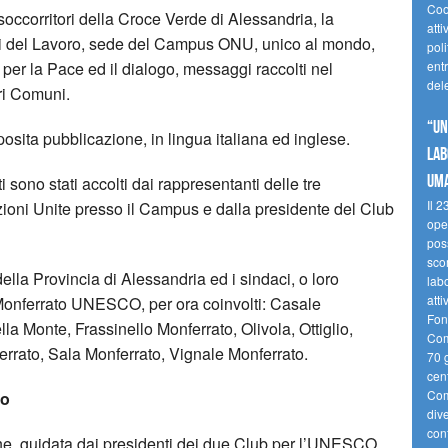
Coo
soccorritori della Croce Verde di Alessandria, la
atti
ri del Lavoro, sede del Campus ONU, unico al mondo,
poli
per la Pace ed il dialogo, messaggi raccolti nel
ent
del
ari Comuni.
“UN
posita pubblicazione, in lingua italiana ed inglese.
LAB
UMA
ti sono stati accolti dai rappresentanti delle tre
Il 2
ioni Unite presso il Campus e dalla presidente del Club
ope
poss
sco
della Provincia di Alessandria ed i sindaci, o loro
labo
att
 Monferrato UNESCO, per ora coinvolti: Casale
Fon
a Monte, Frassinello Monferrato, Olivola, Ottiglio,
Comu
rato, Sala Monferrato, Vignale Monferrato.
70 g
cent
Comu
do
div
con
e, guidata dai presidenti dei due Club per l’UNESCO,