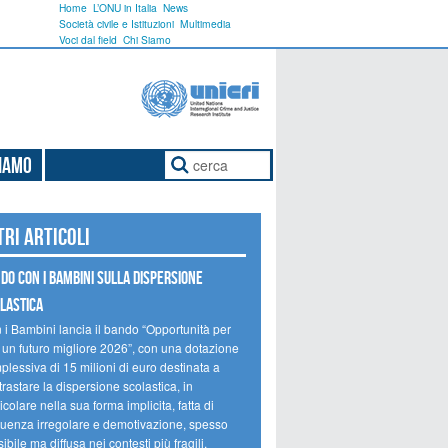
Home
L’ONU in Italia
News
Società civile e Istituzioni
Multimedia
Voci dal field
Chi Siamo
Siamo
tri articoli
do Con i Bambini sulla dispersione
lastica
 i Bambini lancia il bando “Opportunità per
 un futuro migliore 2026”, con una dotazione
lessiva di 15 milioni di euro destinata a
rastare la dispersione scolastica, in
icolare nella sua forma implicita, fatta di
quenza irregolare e demotivazione, spesso
sibile ma diffusa nei contesti più fragili.