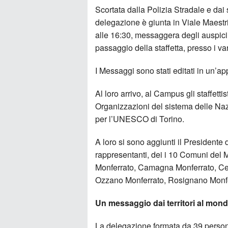
Scortata dalla Polizia Stradale e dai 
delegazione è giunta in Viale Maest
alle 16:30, messaggera degli auspici 
passaggio della staffetta, presso i v
I Messaggi sono stati editati in un’ap
Al loro arrivo, al Campus gli staffettis
Organizzazioni del sistema delle Naz
per l’UNESCO di Torino.
A loro si sono aggiunti il Presidente 
rappresentanti, dei i 10 Comuni del
Monferrato, Camagna Monferrato, Cell
Ozzano Monferrato, Rosignano Monfer
Un messaggio dai territori al mon
La delegazione formata da 39 person