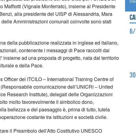
int
o Maffiotti (Vignale Monferrato), insieme al Presidente
 Benzi, alla presidente del UISP di Alessandria, Mara
Ca
i delle Amministrazioni comunali coinvolte sono stati
6/
na della pubblicazione realizzata in inglese ed italiano,
nazionail, contenente i messaggi di Pace raccolti dai
” insieme ad una proposta di progetto, nata dal territorio
lturale e della Pace.
30
s Officer del ITCILO – International Training Centre of
ni (Responsabile comunicazione dell’UNICRI – United
ce Research Institute), delegati delle Organizzazioni
to molto favorevolmente il simbolico dono,
la bellezza e del paesaggio è, prima di tutto, tutela
ooperazione costante tra istituzioni e società civile.
zzare il Preambolo dell’Atto Costitutivo UNESCO