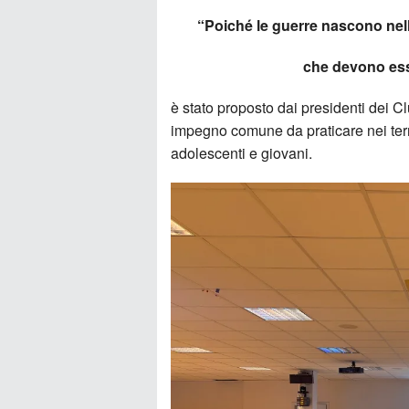
“Poiché le guerre nascono nell
che devono esse
è stato proposto dai presidenti dei C
impegno comune da praticare nei terri
adolescenti e giovani.