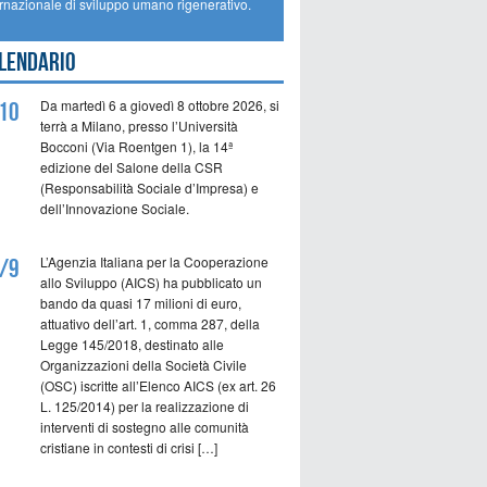
ernazionale di sviluppo umano rigenerativo.
lendario
Da martedì 6 a giovedì 8 ottobre 2026, si
10
terrà a Milano, presso l’Università
Bocconi (Via Roentgen 1), la 14ª
edizione del Salone della CSR
(Responsabilità Sociale d’Impresa) e
dell’Innovazione Sociale.
L’Agenzia Italiana per la Cooperazione
/9
allo Sviluppo (AICS) ha pubblicato un
bando da quasi 17 milioni di euro,
attuativo dell’art. 1, comma 287, della
Legge 145/2018, destinato alle
Organizzazioni della Società Civile
(OSC) iscritte all’Elenco AICS (ex art. 26
L. 125/2014) per la realizzazione di
interventi di sostegno alle comunità
cristiane in contesti di crisi […]