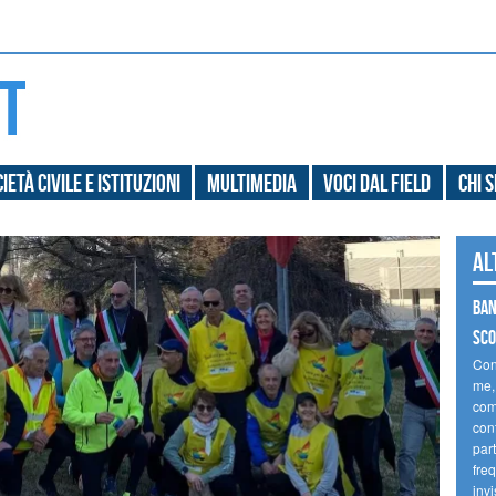
ietà civile e Istituzioni
Multimedia
Voci dal field
Chi 
Al
Ban
sco
Con
me,
comp
cont
part
fre
invi