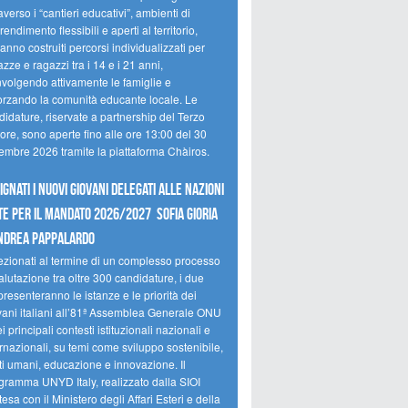
averso i “cantieri educativi”, ambienti di
endimento flessibili e aperti al territorio,
anno costruiti percorsi individualizzati per
zze e ragazzi tra i 14 e i 21 anni,
nvolgendo attivamente le famiglie e
forzando la comunità educante locale. Le
idature, riservate a partnership del Terzo
ore, sono aperte fino alle ore 13:00 del 30
tembre 2026 tramite la piattaforma Chàiros.
ignati i nuovi Giovani Delegati alle Nazioni
te per il mandato 2026/2027 Sofia Gioria
ndrea Pappalardo
ezionati al termine di un complesso processo
alutazione tra oltre 300 candidature, i due
resenteranno le istanze e le priorità dei
vani italiani all’81ª Assemblea Generale ONU
i principali contesti istituzionali nazionali e
rnazionali, su temi come sviluppo sostenibile,
tti umani, educazione e innovazione. Il
gramma UNYD Italy, realizzato dalla SIOI
tesa con il Ministero degli Affari Esteri e della