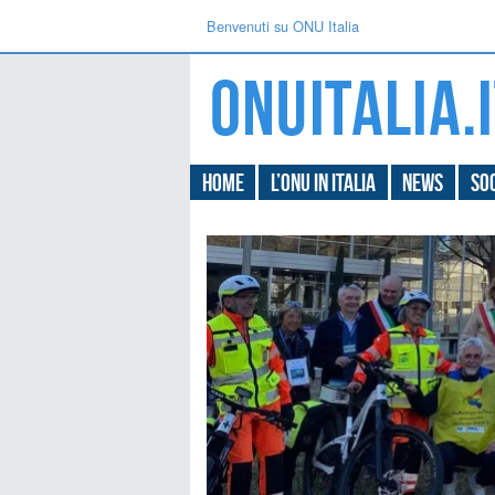
Benvenuti su ONU Italia
Home
L’ONU in Italia
News
Soc