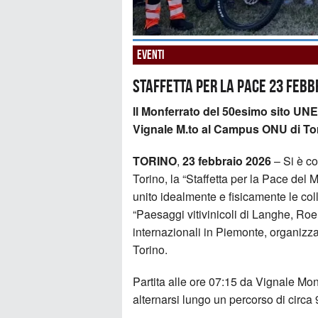
Eventi
Staffetta per la Pace 23 febb
ll Monferrato del 50esimo sito UNE
Vignale M.to al Campus ONU di To
TORINO
,
23 febbraio 2026
– Si è c
Torino, la “Staffetta per la Pace de
unito idealmente e fisicamente le c
“Paesaggi vitivinicoli di Langhe, Roer
internazionali in Piemonte, organiz
Torino.
Partita alle ore 07:15 da Vignale Monfe
alternarsi lungo un percorso di circ