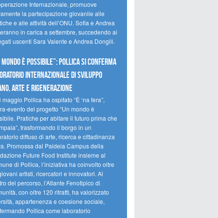
perazione Internazionale, promuove
vamente la partecipazione giovanile alle
tiche e alle attività dell’ONU. Sofia e Andrea
reranno in carica a settembre, succedendo ai
egati uscenti Sara Valente e Andrea Dongili.
 MONDO È POSSIBILE”: POLLICA SI CONFERMA
ORATORIO INTERNAZIONALE DI SVILUPPO
NO, ARTE E RIGENERAZIONE
3 maggio Pollica ha ospitato “È ‘na fera”,
ra-evento del progetto “Un mondo è
ibile. Pratiche per abitare il futuro prima che
mpaia”, trasformando il borgo in un
ratorio diffuso di arte, ricerca e cittadinanza
iva. Promossa dal Paideia Campus della
dazione Future Food Institute insieme al
ne di Pollica, l’iniziativa ha coinvolto oltre
iovani artisti, ricercatori e innovatori. Al
ro del percorso, l’Atlante Fenotipico di
nità, con oltre 120 ritratti, ha valorizzato
ersità, appartenenza e coesione sociale,
fermando Pollica come laboratorio