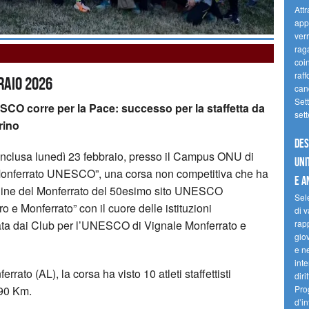
Attr
appr
verr
raga
coi
raf
raio 2026
cand
Sett
SCO corre per la Pace: successo per la staffetta da
set
rino
Des
onclusa lunedì 23 febbraio, presso il Campus ONU di
Uni
l Monferrato UNESCO”, una corsa non competitiva che ha
e A
olline del Monferrato del 50esimo sito UNESCO
Sel
o e Monferrato” con il cuore delle istituzioni
di v
zata dai Club per l’UNESCO di Vignale Monferrato e
rapp
gio
e ne
inte
rrato (AL), la corsa ha visto 10 atleti staffettisti
diri
a 90 Km.
Pro
d’in