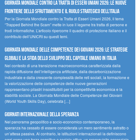
GIORNATA MONDIALE CONTRO LA TRATTA DI ESSERI UMANI 2026: LE NUOVE
FRONTIERE DELLO SFRUTTAMENTO E IL RUOLO STRATEGICO DELL’ITALIA
Per la Giornata Mondiale contro la Tratta di Esseri Umani 2026, il tema
“Trapped Behind the Scam” mette in luce il legame tra tratta di persone e
frodi informatiche. L’articolo ripercorre il quadro di protezione italiano e il
contributo dell’UNICRI su questi temi.
GIORNATA MONDIALE DELLE COMPETENZE DEI GIOVANI 2026: LE STRATEGIE
GLOBALI E LA SFIDA DELLO SVILUPPO DEL CAPITALE UMANO IN ITALIA
Nel contesto di una transizione macroeconomica caratterizzata dalla
rapida diffusione dell’intelligenza artificiale, dalla decarbonizzazione
industriale e dalla crescente complessità delle reti sociali, la formazione e
la valorizzazione delle competenze delle nuove generazioni
rappresentano pilastri insostituibili per la competitività economica e la
stabilità sociale. La Giornata Mondiale delle Competenze dei Giovani
(World Youth Skills Day), celebrata […]
GIORNATI INTERNAZIONALE DELLA SPERANZA
Nel panorama geopolitico e socio-economico contemporaneo, la
speranza ha cessato di essere considerata un mero sentimento astratto o
un’attesa passiva. Al contrario, le istituzioni internazionali la definiscono
oggi come una forza cognitiva e sociale attiva, un prerequisito essenziale