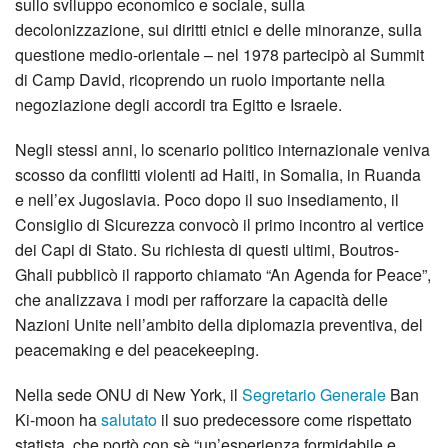
sullo sviluppo economico e sociale, sulla
decolonizzazione, sui diritti etnici e delle minoranze, sulla
questione medio-orientale – nel 1978 partecipò al Summit
di Camp David, ricoprendo un ruolo importante nella
negoziazione degli accordi tra Egitto e Israele.
Negli stessi anni, lo scenario politico internazionale veniva
scosso da conflitti violenti ad Haiti, in Somalia, in Ruanda
e nell’ex Jugoslavia. Poco dopo il suo insediamento, il
Consiglio di Sicurezza convocò il primo incontro al vertice
dei Capi di Stato. Su richiesta di questi ultimi, Boutros-
Ghali pubblicò il rapporto chiamato “An Agenda for Peace”,
che analizzava i modi per rafforzare la capacità delle
Nazioni Unite nell’ambito della diplomazia preventiva, del
peacemaking e del peacekeeping.
Nella sede ONU di New York, il
Segretario Generale
Ban
Ki-moon ha
salutato
il suo predecessore come rispettato
statista, che portò con sè “un’esperienza formidabile e