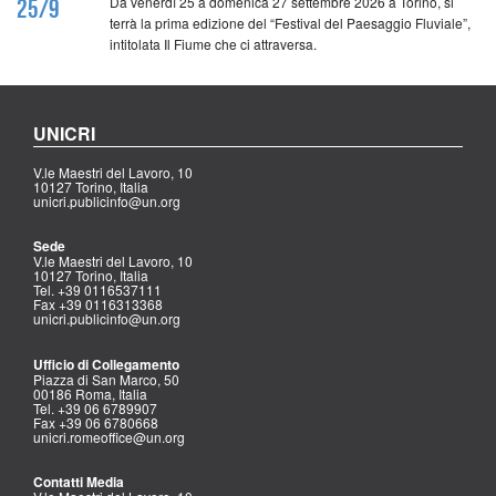
Da venerdì 25 a domenica 27 settembre 2026 a Torino, si
25/9
terrà la prima edizione del “Festival del Paesaggio Fluviale”,
intitolata Il Fiume che ci attraversa.
UNICRI
V.le Maestri del Lavoro, 10
10127 Torino, Italia
unicri.publicinfo@un.org
Sede
V.le Maestri del Lavoro, 10
10127 Torino, Italia
Tel. +39 0116537111
Fax +39 0116313368
unicri.publicinfo@un.org
Ufficio di Collegamento
Piazza di San Marco, 50
00186 Roma, Italia
Tel. +39 06 6789907
Fax +39 06 6780668
unicri.romeoffice@un.org
Contatti Media