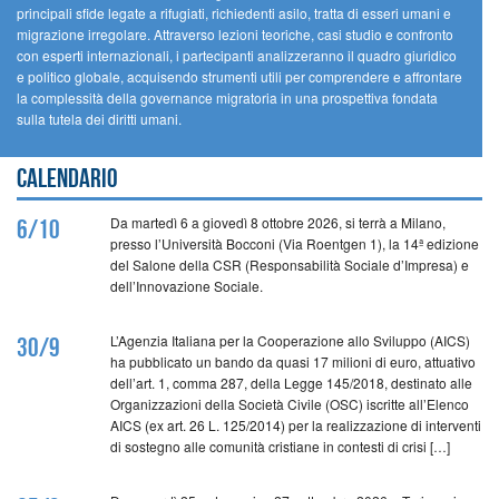
principali sfide legate a rifugiati, richiedenti asilo, tratta di esseri umani e
migrazione irregolare. Attraverso lezioni teoriche, casi studio e confronto
con esperti internazionali, i partecipanti analizzeranno il quadro giuridico
e politico globale, acquisendo strumenti utili per comprendere e affrontare
la complessità della governance migratoria in una prospettiva fondata
sulla tutela dei diritti umani.
Calendario
Da martedì 6 a giovedì 8 ottobre 2026, si terrà a Milano,
6/10
presso l’Università Bocconi (Via Roentgen 1), la 14ª edizione
del Salone della CSR (Responsabilità Sociale d’Impresa) e
dell’Innovazione Sociale.
L’Agenzia Italiana per la Cooperazione allo Sviluppo (AICS)
30/9
ha pubblicato un bando da quasi 17 milioni di euro, attuativo
dell’art. 1, comma 287, della Legge 145/2018, destinato alle
Organizzazioni della Società Civile (OSC) iscritte all’Elenco
AICS (ex art. 26 L. 125/2014) per la realizzazione di interventi
di sostegno alle comunità cristiane in contesti di crisi […]