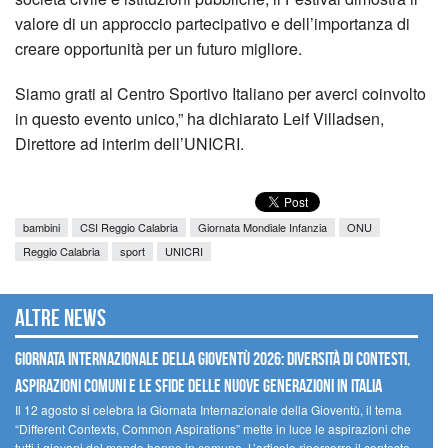
valore di un approccio partecipativo e dell’importanza di
creare opportunità per un futuro migliore.
Siamo grati al Centro Sportivo Italiano per averci coinvolto
in questo evento unico,” ha dichiarato Leif Villadsen,
Direttore ad interim dell’UNICRI.
bambini
CSI Reggio Calabria
Giornata Mondiale Infanzia
ONU
Reggio Calabria
sport
UNICRI
Altre news
GIORNATA INTERNAZIONALE DELLA GIOVENTÙ 2026: DIVERSITÀ DI CONTESTI,
ASPIRAZIONI COMUNI E LE SFIDE DELLE NUOVE GENERAZIONI IN ITALIA
Il 12 agosto si celebra la Giornata Internazionale della Gioventù, il tema
“Different Contexts, Common Aspirations” mette in luce le aspirazioni che
tutti i giovani del mondo hanno in comune. L’articolo ripercorre il contesto