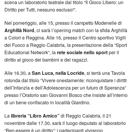
scena un laboratorio teatrale dal titolo “Il Gioco Libero: un
Diritto per Tutti, nessuno escluso!”.
Nel pomeriggio, alle 15, presso il campetto Modenelle di
Arghillà Nord
, ci sarà l’opening match con la sfida Arghillà
a Colori e Reggina. Alle 16, presso il Centro sportivo Vigili
del Fuoco a Reggio Calabria, la presentazione della “Sport
Educational Network”, la
rete sociale nello sport
per il
diritto al gioco dei bambini e dei ragazzi.
Alle 16.30, a
San Luca, nella Locride
, si terrà una Tavola
rotonda dal titolo “Vivere onestamente: riconquistare i diritti
dell’Infanzia e dell’Adolescenza per un futuro di Speranza”
presso l’Oratorio san Giovanni Bosco che insiste all’interno
di un bene confiscato in località Giardino.
La
libreria “Libro Amico”
di Reggio Calabria, il 21
novembre dalle 17.30, sarà il luogo deputato al laboratorio
“Ben-essere è un diritto”: i partecipanti vivranno