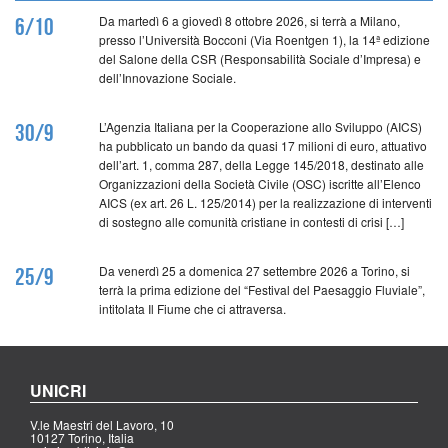
Da martedì 6 a giovedì 8 ottobre 2026, si terrà a Milano,
6/10
presso l’Università Bocconi (Via Roentgen 1), la 14ª edizione
del Salone della CSR (Responsabilità Sociale d’Impresa) e
dell’Innovazione Sociale.
L’Agenzia Italiana per la Cooperazione allo Sviluppo (AICS)
30/9
ha pubblicato un bando da quasi 17 milioni di euro, attuativo
dell’art. 1, comma 287, della Legge 145/2018, destinato alle
Organizzazioni della Società Civile (OSC) iscritte all’Elenco
AICS (ex art. 26 L. 125/2014) per la realizzazione di interventi
di sostegno alle comunità cristiane in contesti di crisi […]
Da venerdì 25 a domenica 27 settembre 2026 a Torino, si
25/9
terrà la prima edizione del “Festival del Paesaggio Fluviale”,
intitolata Il Fiume che ci attraversa.
UNICRI
V.le Maestri del Lavoro, 10
10127 Torino, Italia