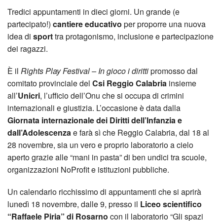
Tredici appuntamenti in dieci giorni. Un grande (e
partecipato!)
cantiere educativo
per proporre una nuova
idea di
sport
tra protagonismo, inclusione e partecipazione
dei ragazzi.
È il
Rights Play Festival – In gioco i diritti
promosso dal
comitato provinciale del
Csi Reggio Calabria
insieme
all’
Unicri
, l’ufficio dell’Onu che si occupa di crimini
internazionali e giustizia. L’occasione è data dalla
Giornata internazionale dei Diritti dell’Infanzia e
dall’Adolescenza
e farà sì che Reggio Calabria, dal 18 al
28 novembre, sia un vero e proprio laboratorio a cielo
aperto grazie alle “mani in pasta” di ben undici tra scuole,
organizzazioni NoProfit e istituzioni pubbliche.
Un calendario ricchissimo di appuntamenti che si aprirà
lunedì 18 novembre, dalle 9, presso il
Liceo scientifico
“Raffaele Piria” di Rosarno
con il laboratorio “Gli spazi