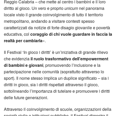
Reggio Calabria – che mette al centro i bambini e il loro
diritto al gioco. Un vero e proprio
unicum
nel panorama
locale visto il grande coinvolgimento di tutto il territorio
metropolitano, andando a visitare contesti spesso
caratterizzati da notizie di forte disagio giovanile e povertà
educativa, col
coraggio di chi vuole guardare in faccia la
realtà per cambiarla
».
Il Festival ‘In gioco i diritti’ è un’iniziativa di grande rilievo
che evidenzia
il ruolo trasformativo dell’empowerment
di bambini e giovani
, promuovendo l’inclusione e la
partecipazione nelle comunità (soprattutto attraverso lo
sport). Il nome stesso implica un duplice significato – sia i
diritti in gioco, sia i diritti rispettati attraverso il gioco,
sottolineando l’importanza di tutelare e promuovere i diritti
delle future generazioni.
Attraverso il coinvolgimento di scuole, organizzazioni della
società civile e istituzioni pubbliche, il Festival dimostra il